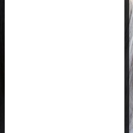
Mo–Fr: 08:00 – 17:00 Uhr | Sa: 09:00
– 13:00 Uhr
Regional & persönlich
Ihr Fachhandel vor Ort – zuverlässig,
nah und mit echter Leidenschaft für
Tierfutter.
Qualität, die überzeugt