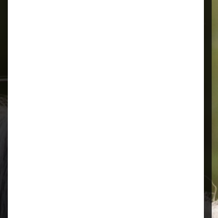
Alles für Ihr Tier
Schnelle Lieferung
Montags bis 18 Uhr bestellt, noch in
der selben Woche bis Samstag
geliefert.
Öffnungszeiten