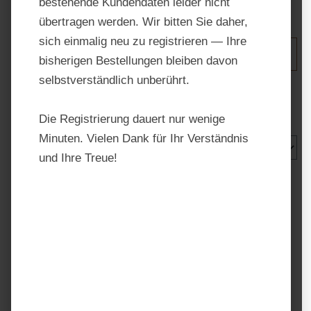
bestehende Kundendaten leider nicht
übertragen werden. Wir bitten Sie daher,
sich einmalig neu zu registrieren — Ihre
Produkte filtern
bisherigen Bestellungen bleiben davon
selbstverständlich unberührt.
Seite
Seite
Seite
Seite
1
2
3
4
Die Registrierung dauert nur wenige
Minuten. Vielen Dank für Ihr Verständnis
und Ihre Treue!
Luzernefrei