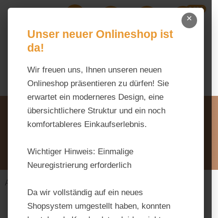
0,00 €
Zum Hauptinhalt springen
×
Ihr Warenk
Du hast 0 Produkte auf dem M
Unser neuer Onlineshop ist
da!
Wir freuen uns, Ihnen unseren neuen
Onlineshop präsentieren zu dürfen! Sie
erwartet ein moderneres Design, eine
Unsere Vorteile
übersichtlichere Struktur und ein noch
Beratung via WhatsApp:
komfortableres Einkaufserlebnis.
0176 / 99 66 31 80
Schreiben Sie uns:
Wichtiger Hinweis:
Einmalige
info@tierfutter-fischer.de
Neuregistrierung erforderlich
Alles fürs Pferd
Futtermittel
Müsli
Da wir vollständig auf ein neues
Shopsystem umgestellt haben, konnten