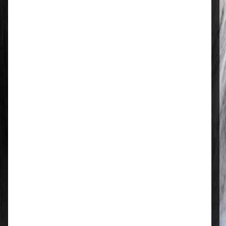
Mo–Fr: 08:00 – 17:00 Uhr | Sa: 09:00
– 13:00 Uhr
Regional & persönlich
Ihr Fachhandel vor Ort – zuverlässig,
nah und mit echter Leidenschaft für
Tierfutter.
Qualität, die überzeugt