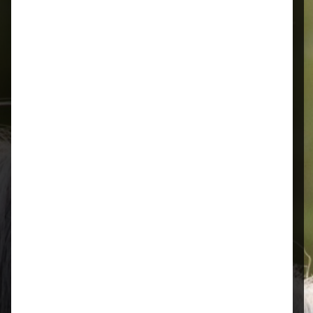
Alles für Ihr Tier
Schnelle Lieferung
Montags bis 18 Uhr bestellt, noch in
der selben Woche bis Samstag
geliefert.
Öffnungszeiten