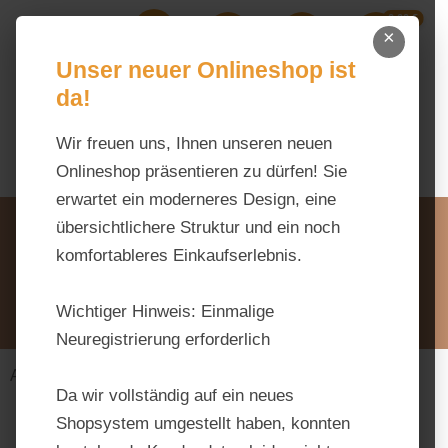
0,00 €
Zum Hauptinhalt springen
×
Ihr Warenk
Du hast 0 Produkte auf dem M
Unser neuer Onlineshop ist
da!
Wir freuen uns, Ihnen unseren neuen
Onlineshop präsentieren zu dürfen! Sie
erwartet ein moderneres Design, eine
Unsere Vorteile
übersichtlichere Struktur und ein noch
Beratung via WhatsApp:
komfortableres Einkaufserlebnis.
0176 / 99 66 31 80
Schreiben Sie uns:
Wichtiger Hinweis:
Einmalige
info@tierfutter-fischer.de
Neuregistrierung erforderlich
Alles fürs Pferd
Futtermittel
Müsli
Da wir vollständig auf ein neues
Shopsystem umgestellt haben, konnten
Bildergalerie überspringen