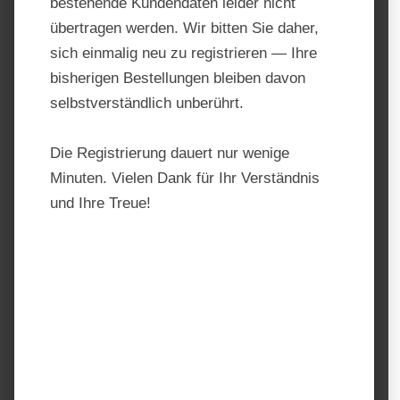
bestehende Kundendaten leider nicht
übertragen werden. Wir bitten Sie daher,
sich einmalig neu zu registrieren — Ihre
bisherigen Bestellungen bleiben davon
selbstverständlich unberührt.
Die Registrierung dauert nur wenige
Minuten. Vielen Dank für Ihr Verständnis
und Ihre Treue!
Cavalor Harmony Strucomix
Original
Produktnummer:
01402
Hersteller:
Versele-Laga
Regulärer Preis:
23,10 €
Preise inkl. MwSt. zzgl. Versandkosten