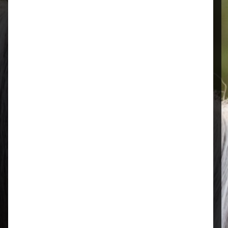
Montags bis 18 Uhr bestellt, noch in
der selben Woche bis Samstag
geliefert.
Öffnungszeiten
Mo–Fr: 08:00 – 17:00 Uhr | Sa: 09:00
– 13:00 Uhr
Regional & persönlich