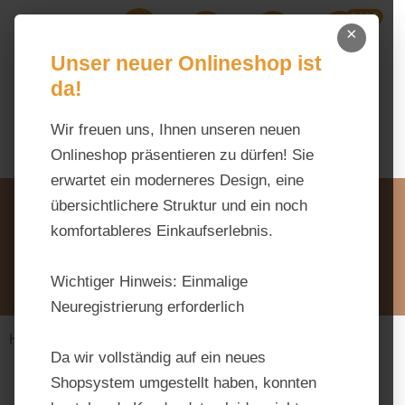
0,00 €
Zum Hauptinhalt springen
×
Ihr Warenk
Du hast 0 Produkte auf dem M
Unser neuer Onlineshop ist
da!
Wir freuen uns, Ihnen unseren neuen
Onlineshop präsentieren zu dürfen! Sie
erwartet ein moderneres Design, eine
Unsere Vorteile
übersichtlichere Struktur und ein noch
Beratung via WhatsApp:
komfortableres Einkaufserlebnis.
0176 / 99 66 31 80
Schreiben Sie uns:
Wichtiger Hinweis:
Einmalige
info@tierfutter-fischer.de
Neuregistrierung erforderlich
Haus & Hoftiere
Rinder
Da wir vollständig auf ein neues
Shopsystem umgestellt haben, konnten