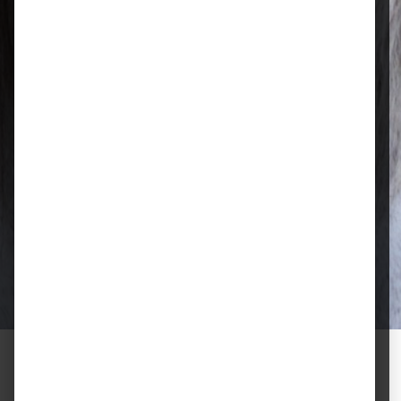
Ihr Fachhandel vor Ort – zuverlässig,
nah und mit echter Leidenschaft für
Tierfutter.
Qualität, die überzeugt
Ausgewählte Futtermittel und Zubehör
für gesunde Tiere und zufriedene
Halter.