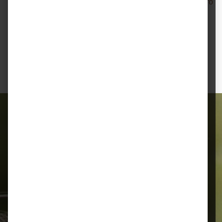
Rübenschnitzel/
Salvana Leckmasse Makro
Melasseschnitzel
Typ 4 Rinder
Ab
10,25 €
Inhalt:
25 kg
(0,75 € / 1 kg)
18,70 €
Alles für Ihr Tier
Schnelle Lieferung