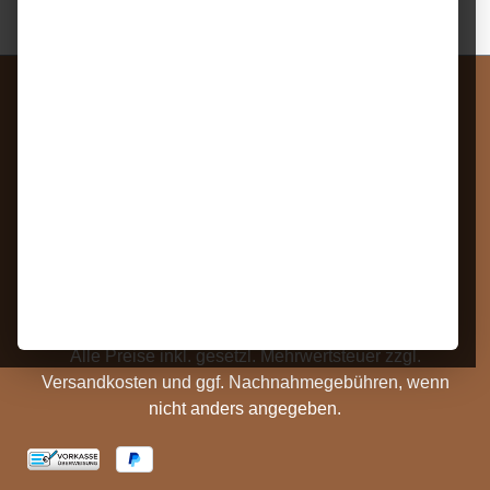
Service
Rechtliches
Widerrufsrecht
Impressum
Bestellung Widerrufen
Datenschutz
Kontakt
AGB
Barrierefreiheit
Zahlungs- und
Hinweise
Versandinformationen
Batterieentsorgung
Cookie Einstellungen
Alle Preise inkl. gesetzl. Mehrwertsteuer zzgl.
Versandkosten
und ggf. Nachnahmegebühren, wenn
nicht anders angegeben.