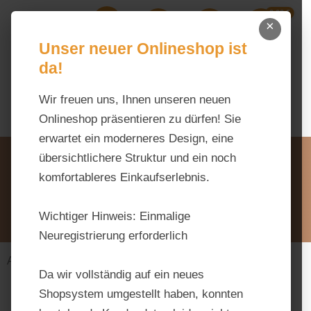
0,00 €
Zum Hauptinhalt springen
×
Ihr Warenk
Du hast 0 Produkte auf dem M
Unser neuer Onlineshop ist
da!
Wir freuen uns, Ihnen unseren neuen
Onlineshop präsentieren zu dürfen! Sie
erwartet ein moderneres Design, eine
Unsere Vorteile
übersichtlichere Struktur und ein noch
Beratung via WhatsApp:
komfortableres Einkaufserlebnis.
0176 / 99 66 31 80
Schreiben Sie uns:
Wichtiger Hinweis:
Einmalige
info@tierfutter-fischer.de
Neuregistrierung erforderlich
Alles fürs Pferd
Futtermittel
Senioren
Da wir vollständig auf ein neues
Shopsystem umgestellt haben, konnten
Bildergalerie überspringen