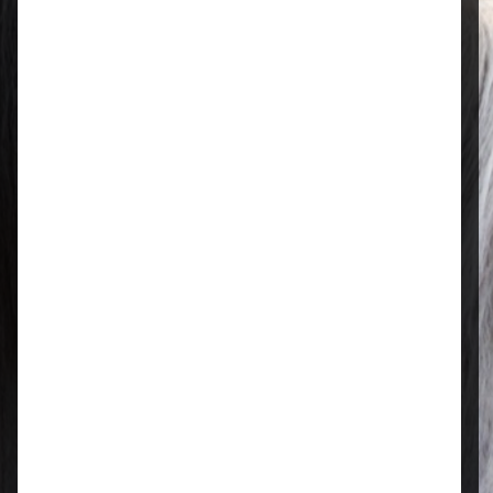
Öffnungszeiten
Mo–Fr: 08:00 – 17:00 Uhr | Sa: 09:00
– 13:00 Uhr
Regional & persönlich
Ihr Fachhandel vor Ort – zuverlässig,
nah und mit echter Leidenschaft für
Tierfutter.