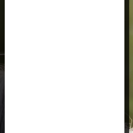
Alles für Ihr Tier
Schnelle Lieferung
Montags bis 18 Uhr bestellt, noch in
der selben Woche bis Samstag
geliefert.