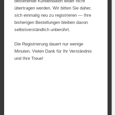
bestehende Kundendaten leider nicht
übertragen werden. Wir bitten Sie daher,
sich einmalig neu zu registrieren — Ihre
bisherigen Bestellungen bleiben davon
selbstverständlich unberührt.
Die Registrierung dauert nur wenige
Minuten. Vielen Dank für Ihr Verständnis
und Ihre Treue!
Agrobs Horse Alpin Senior
Produktnummer:
AGR1013
Hersteller:
AGROBS
Regulärer Preis:
21,20 €