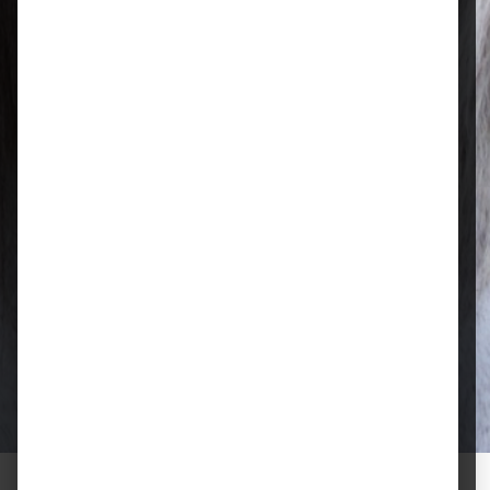
Regional & persönlich
Ihr Fachhandel vor Ort – zuverlässig,
nah und mit echter Leidenschaft für
Tierfutter.
Qualität, die überzeugt
Ausgewählte Futtermittel und Zubehör
für gesunde Tiere und zufriedene
Halter.