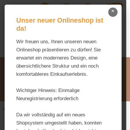
0,00 €
Zum Hauptinhalt springen
×
Ihr Warenk
Du hast 0 Produkte auf dem M
Unser neuer Onlineshop ist
da!
Wir freuen uns, Ihnen unseren neuen
Onlineshop präsentieren zu dürfen! Sie
erwartet ein moderneres Design, eine
Unsere Vorteile
übersichtlichere Struktur und ein noch
Beratung via WhatsApp:
komfortableres Einkaufserlebnis.
0176 / 99 66 31 80
Schreiben Sie uns:
Wichtiger Hinweis:
Einmalige
info@tierfutter-fischer.de
Neuregistrierung erforderlich
Alles fürs Pferd
Pflegeprodukte
Da wir vollständig auf ein neues
Shopsystem umgestellt haben, konnten