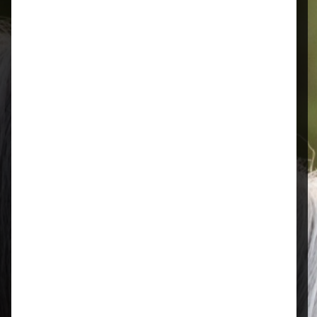
Schnelle Lieferung
Montags bis 18 Uhr bestellt, noch in
der selben Woche bis Samstag
geliefert.
Öffnungszeiten
Mo–Fr: 08:00 – 17:00 Uhr | Sa: 09:00
– 13:00 Uhr