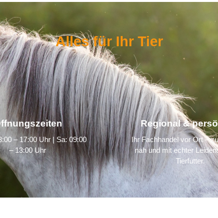
Alles für Ihr Tier
ffnungszeiten
Regional & persö
:00 – 17:00 Uhr | Sa: 09:00
Ihr Fachhandel vor Ort – zu
– 13:00 Uhr
nah und mit echter Leidens
Tierfutter.