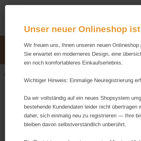
m Hauptinhalt springen
Zur Suche springen
Zur Hauptnavigation springen
Unser neuer Onlineshop ist
Unsere Vorteile
Wir freuen uns, Ihnen unseren neuen Onlineshop 
Beratung via WhatsApp:
0176 / 99 66 31 80
Sie erwartet ein moderneres Design, eine übersich
ein noch komfortableres Einkaufserlebnis.
Alles fürs Pferd
Futtermittel
Strukturfutter
Wichtiger Hinweis:
Einmalige Neuregistrierung erf
Da wir vollständig auf ein neues Shopsystem umg
bestehende Kundendaten leider nicht übertragen w
Hersteller
Preis
daher, sich einmalig neu zu registrieren — Ihre b
bleiben davon selbstverständlich unberührt.