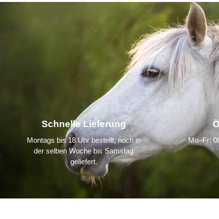
Schnelle Lieferung
Ö
Montags bis 18 Uhr bestellt, noch in
Mo–Fr: 08
der selben Woche bis Samstag
geliefert.