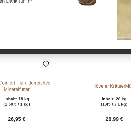
en Dank für Ihr
omfort – strukturreiches
Höveler KräuterMü
Mineralfutter
Inhalt:
18 kg
Inhalt:
20 kg
(1,50 € / 1 kg)
(1,45 € / 1 kg)
26,95 €
28,99 €