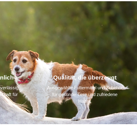
nlich
Qualität, die überzeugt
verlässig,
Ausgewählte Futtermittel und Zubehör
chaft für
für gesunde Tiere und zufriedene
Halter.