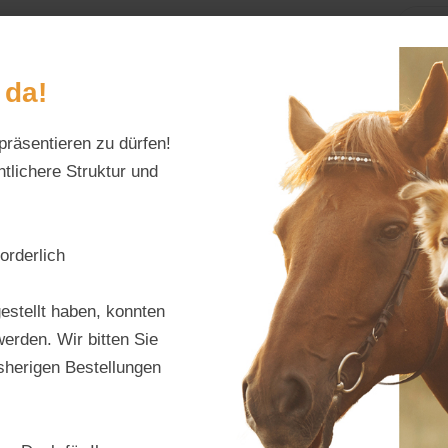
Home
Alles fürs Pf
 da!
präsentieren zu dürfen!
Schreiben Sie uns:
Öffnungszeiten:
info@tierfutter-fischer.de
Mo–Fr: 9–18 Uhr · S
tlichere Struktur und
orderlich
estellt haben, konnten
erden. Wir bitten Sie
isherigen Bestellungen