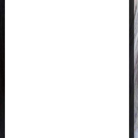
Mo–Fr: 08:00 – 17:00 Uhr | Sa: 09:00
– 13:00 Uhr
Regional & persönlich
Ihr Fachhandel vor Ort – zuverlässig,
nah und mit echter Leidenschaft für
Tierfutter.
Qualität, die überzeugt