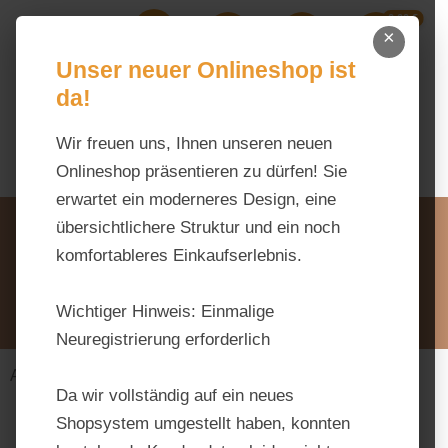
0,00 €
Zum Hauptinhalt springen
×
Ihr Warenk
Du hast 0 Produkte auf dem M
Unser neuer Onlineshop ist
da!
Wir freuen uns, Ihnen unseren neuen
Onlineshop präsentieren zu dürfen! Sie
erwartet ein moderneres Design, eine
Unsere Vorteile
übersichtlichere Struktur und ein noch
Beratung via WhatsApp:
komfortableres Einkaufserlebnis.
0176 / 99 66 31 80
Schreiben Sie uns:
Wichtiger Hinweis:
Einmalige
info@tierfutter-fischer.de
Neuregistrierung erforderlich
Alles fürs Pferd
Futtermittel
Strukturfutter
Da wir vollständig auf ein neues
Shopsystem umgestellt haben, konnten
Bildergalerie überspringen