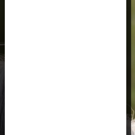
Alles für Ihr Tier
Schnelle Lieferung
Montags bis 18 Uhr bestellt, noch in
der selben Woche bis Samstag
geliefert.
Öffnungszeiten