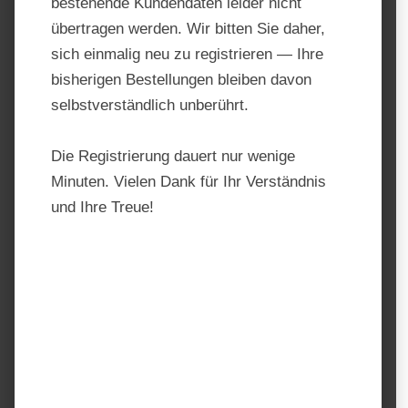
bestehende Kundendaten leider nicht
übertragen werden. Wir bitten Sie daher,
sich einmalig neu zu registrieren — Ihre
bisherigen Bestellungen bleiben davon
selbstverständlich unberührt.
Die Registrierung dauert nur wenige
Minuten. Vielen Dank für Ihr Verständnis
und Ihre Treue!
Hartog Comfort –
strukturreiches Mineralfutter
Produktnummer:
215949
Hersteller:
Hartog
Regulärer Preis:
26,95 €
Preise inkl. MwSt. zzgl. Versandkosten