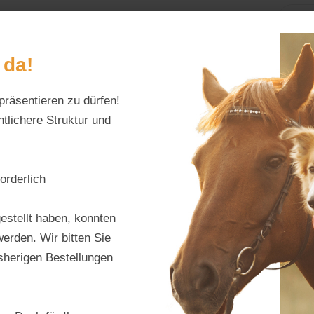
Home
Alles fürs Pf
 da!
präsentieren zu dürfen!
Schreiben Sie uns:
Öffnungszeiten:
info@tierfutter-fischer.de
Mo–Fr: 9–18 Uhr · S
tlichere Struktur und
oren
orderlich
estellt haben, konnten
erden. Wir bitten Sie
ng
Besonderheiten / Qualitätsmerkmale
Zusamme
isherigen Bestellungen