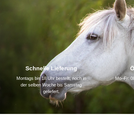
Schnelle Lieferung
Ö
Montags bis 18 Uhr bestellt, noch in
Mo–Fr: 08
der selben Woche bis Samstag
geliefert.