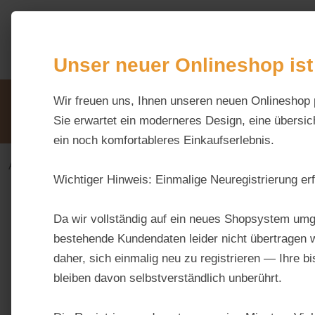
m Hauptinhalt springen
Zur Suche springen
Zur Hauptnavigation springen
Unser neuer Onlineshop ist
Unsere Vorteile
Wir freuen uns, Ihnen unseren neuen Onlineshop 
Beratung via WhatsApp:
0176 / 99 66 31 80
Sie erwartet ein moderneres Design, eine übersich
ein noch komfortableres Einkaufserlebnis.
Alles fürs Pferd
Ergänzungsfuttermittel-alt
Seni
Wichtiger Hinweis:
Einmalige Neuregistrierung erf
Da wir vollständig auf ein neues Shopsystem umg
bestehende Kundendaten leider nicht übertragen w
Hersteller
Besondere Inhaltsstoffe / Zusammensetzu
daher, sich einmalig neu zu registrieren — Ihre b
bleiben davon selbstverständlich unberührt.