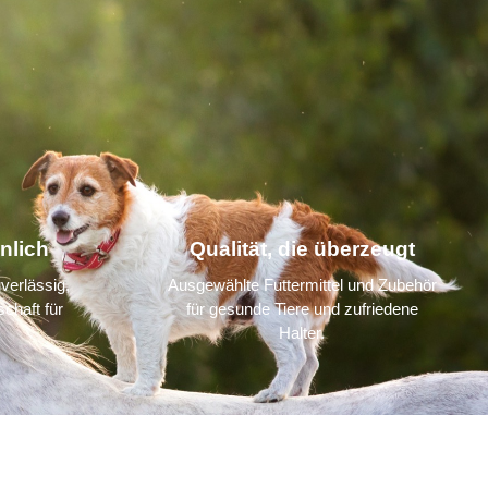
nlich
Qualität, die überzeugt
verlässig,
Ausgewählte Futtermittel und Zubehör
chaft für
für gesunde Tiere und zufriedene
Halter.