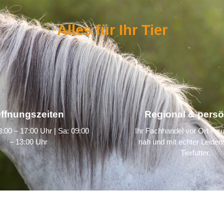
Alles für Ihr Tier
ffnungszeiten
Regional & persö
:00 – 17:00 Uhr | Sa: 09:00
Ihr Fachhandel vor Ort – zu
– 13:00 Uhr
nah und mit echter Leidens
Tierfutter.