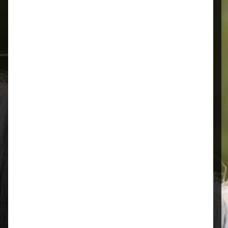
Schnelle Lieferung
Montags bis 18 Uhr bestellt, noch in
der selben Woche bis Samstag
geliefert.
Öffnungszeiten
Mo–Fr: 08:00 – 17:00 Uhr | Sa: 09:00
– 13:00 Uhr