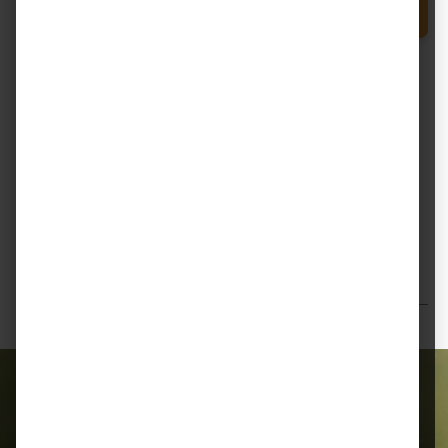
Produkt Anzahl: Gib den gewünschten Wert e
In den Warenkorb
Dosierflasche
Zum Merkzettel hinzufügen
Beschreibung
Ewalia Seniorfit-Saft für Pferde (1 l) Der Ewalia
Seniorfit-Saft ist ein natürliches Ergänzungsfuttermittel
zur Unterstüt…
Mehr
Bewertungen
Alles für Ihr Tier