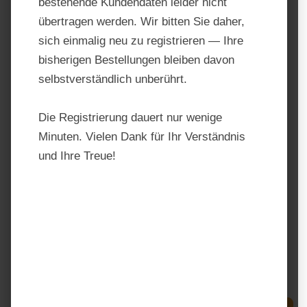
bestehende Kundendaten leider nicht
übertragen werden. Wir bitten Sie daher,
sich einmalig neu zu registrieren — Ihre
bisherigen Bestellungen bleiben davon
selbstverständlich unberührt.
Die Registrierung dauert nur wenige
Minuten. Vielen Dank für Ihr Verständnis
und Ihre Treue!
Ewalia Seniorfit-Saft
Produktnummer:
8050
Hersteller:
Ewalia
Regulärer Preis:
17,90 €
Preise inkl. MwSt. zzgl. Versandkosten