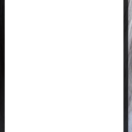
Regional & persönlich
Ihr Fachhandel vor Ort – zuverlässig,
nah und mit echter Leidenschaft für
Tierfutter.
Qualität, die überzeugt
Ausgewählte Futtermittel und Zubehör
für gesunde Tiere und zufriedene