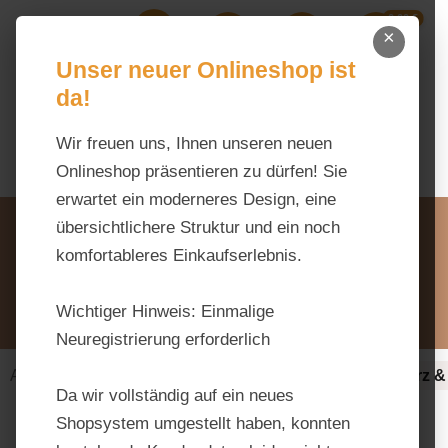
0,00 €
Zum Hauptinhalt springen
×
Ihr Warenk
Du hast 0 Produkte auf dem M
Unser neuer Onlineshop ist
da!
Wir freuen uns, Ihnen unseren neuen
Onlineshop präsentieren zu dürfen! Sie
erwartet ein moderneres Design, eine
Unsere Vorteile
übersichtlichere Struktur und ein noch
Beratung via WhatsApp:
komfortableres Einkaufserlebnis.
0176 / 99 66 31 80
Schreiben Sie uns:
Wichtiger Hinweis:
Einmalige
info@tierfutter-fischer.de
Neuregistrierung erforderlich
Alles fürs Pferd
Ergänzungsfuttermittel-alt
Herz &
Da wir vollständig auf ein neues
Shopsystem umgestellt haben, konnten
Bildergalerie überspringen