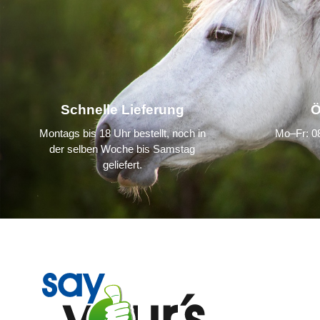
Schnelle Lieferung
Ö
Montags bis 18 Uhr bestellt, noch in
Mo–Fr: 08
der selben Woche bis Samstag
geliefert.