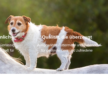
nlich
Qualität, die überzeugt
verlässig,
Ausgewählte Futtermittel und Zubehör
chaft für
für gesunde Tiere und zufriedene
Halter.