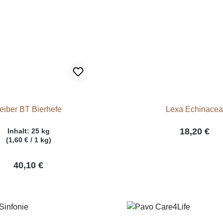
eiber BT Bierhefe
Lexa Echinace
18,20 €
Inhalt:
25 kg
(1,60 € / 1 kg)
40,10 €