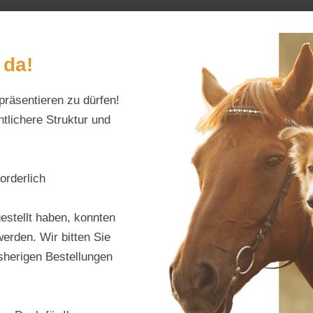
Home
Alles fürs Pf
 da!
präsentieren zu dürfen!
Schreiben Sie uns:
Öffnungszeiten:
info@tierfutter-fischer.de
Mo–Fr: 9–18 Uhr · S
tlichere Struktur und
nsystem
orderlich
estellt haben, konnten
erden. Wir bitten Sie
ng
Besonderheiten / Qualitätsmerkmale
Zusamme
isherigen Bestellungen