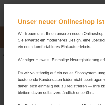
m Hauptinhalt springen
Zur Suche springen
Zur Hauptnavigation springen
Unser neuer Onlineshop ist
Unsere Vorteile
Wir freuen uns, Ihnen unseren neuen Onlineshop 
Beratung via WhatsApp:
0176 / 99 66 31 80
Sie erwartet ein moderneres Design, eine übersich
ein noch komfortableres Einkaufserlebnis.
Alles fürs Pferd
Ergänzungsfuttermittel-alt
Immu
Wichtiger Hinweis:
Einmalige Neuregistrierung erf
Da wir vollständig auf ein neues Shopsystem umg
bestehende Kundendaten leider nicht übertragen w
Hersteller
Besondere Inhaltsstoffe / Zusammensetzu
daher, sich einmalig neu zu registrieren — Ihre b
bleiben davon selbstverständlich unberührt.