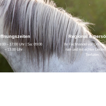
ffnungszeiten
Regional & persö
:00 – 17:00 Uhr | Sa: 09:00
Ihr Fachhandel vor Ort – zu
– 13:00 Uhr
nah und mit echter Leidens
Tierfutter.