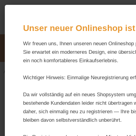
m Hauptinhalt springen
Zur Suche springen
Zur Hauptnavigation springen
Unser neuer Onlineshop ist
Unsere Vorteile
Wir freuen uns, Ihnen unseren neuen Onlineshop 
Beratung via WhatsApp:
0176 / 99 66 31 80
Sie erwartet ein moderneres Design, eine übersich
ein noch komfortableres Einkaufserlebnis.
Alles fürs Pferd
Ergänzungsfuttermittel-alt
Immu
Wichtiger Hinweis:
Einmalige Neuregistrierung erf
Bildergalerie überspringen
Da wir vollständig auf ein neues Shopsystem umg
bestehende Kundendaten leider nicht übertragen w
daher, sich einmalig neu zu registrieren — Ihre b
bleiben davon selbstverständlich unberührt.