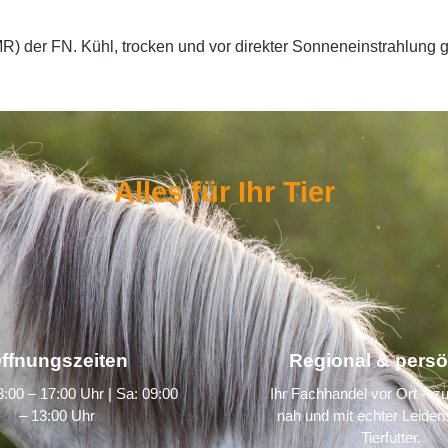
MR) der FN. Kühl, trocken und vor direkter Sonneneinstrahlung g
Alles für Ihr Tier
ffnungszeiten
Regional & persö
:00 – 17:00 Uhr | Sa: 09:00
Ihr Fachhandel vor Ort – zu
– 13:00 Uhr
nah und mit echter Leidens
Tierfutter.