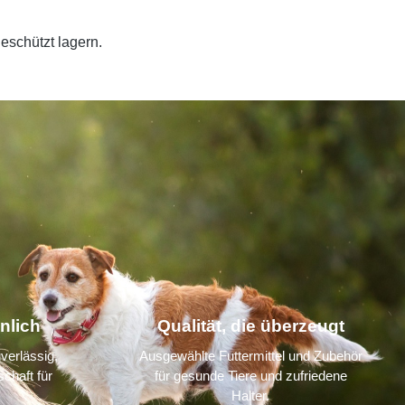
eschützt lagern.
nlich
Qualität, die überzeugt
verlässig,
Ausgewählte Futtermittel und Zubehör
chaft für
für gesunde Tiere und zufriedene
Halter.