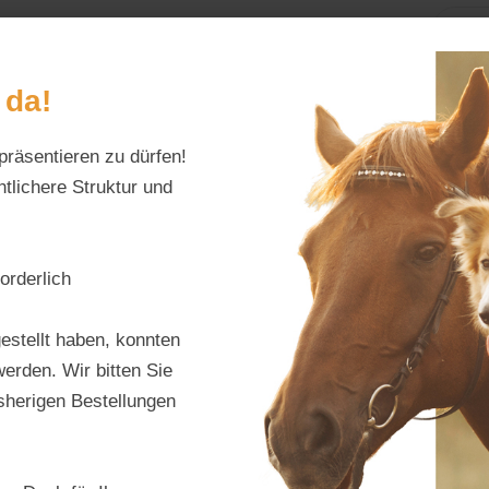
Home
Alles fürs Pf
 da!
präsentieren zu dürfen!
Schreiben Sie uns:
Öffnungszeiten:
info@tierfutter-fischer.de
Mo–Fr: 9–18 Uhr · S
tlichere Struktur und
nsystem
orderlich
Stief
estellt haben, konnten
Früc
erden. Wir bitten Sie
isherigen Bestellungen
Produktnu
Hersteller:
S