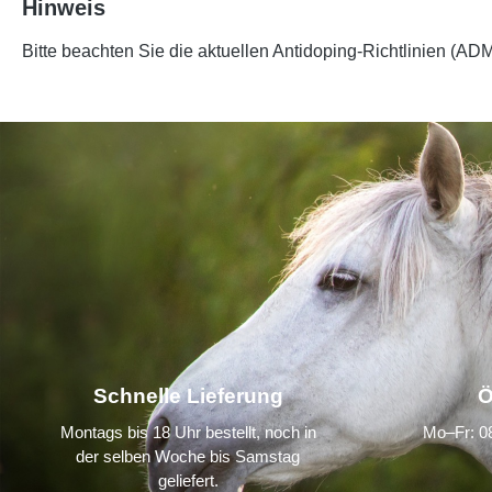
Hinweis
Bitte beachten Sie die aktuellen Antidoping-Richtlinien (AD
Schnelle Lieferung
Ö
Montags bis 18 Uhr bestellt, noch in
Mo–Fr: 08
der selben Woche bis Samstag
geliefert.