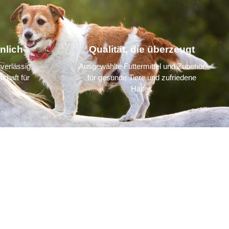
nlich
Qualität, die überzeugt
verlässig,
Ausgewählte Futtermittel und Zubehör
chaft für
für gesunde Tiere und zufriedene
Halter.