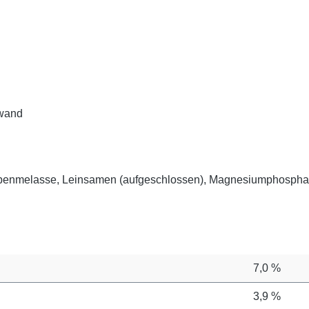
fwand
 Rübenmelasse, Leinsamen (aufgeschlossen), Magnesiumphosphat
7,0 %
3,9 %