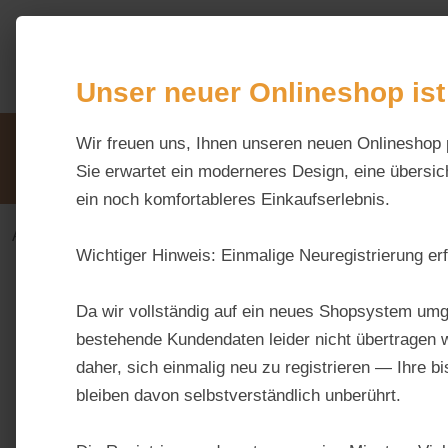
m Hauptinhalt springen
Zur Suche springen
Zur Hauptnavigation springen
Unser neuer Onlineshop ist
Unsere Vorteile
Wir freuen uns, Ihnen unseren neuen Onlineshop 
Beratung via WhatsApp:
0176 / 99 66 31 80
Sie erwartet ein moderneres Design, eine übersich
ein noch komfortableres Einkaufserlebnis.
Alles fürs Pferd
Ergänzungsfuttermittel-alt
Vitam
Wichtiger Hinweis:
Einmalige Neuregistrierung erf
Bildergalerie überspringen
Da wir vollständig auf ein neues Shopsystem umg
bestehende Kundendaten leider nicht übertragen w
daher, sich einmalig neu zu registrieren — Ihre b
bleiben davon selbstverständlich unberührt.