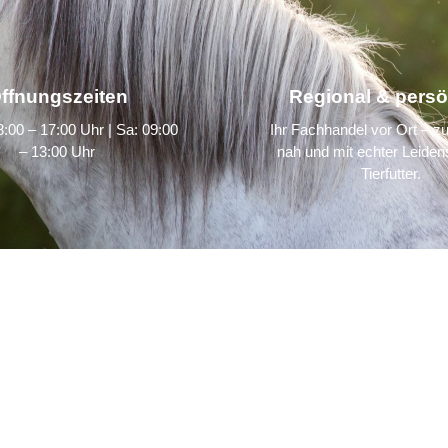
ffnungszeiten
Regional & persö
:00 – 17:00 Uhr | Sa: 09:00
Ihr Fachhandel vor Ort – zu
– 13:00 Uhr
nah und mit echter Leidens
Tierfutter.