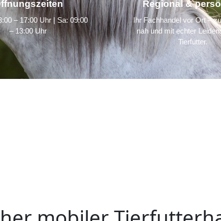
ffnungszeiten
Regional & persö
:00 – 17:00 Uhr | Sa: 09:00
Ihr Fachhandel vor Ort – zu
– 13:00 Uhr
nah und mit echter Leidens
Tierfutter.