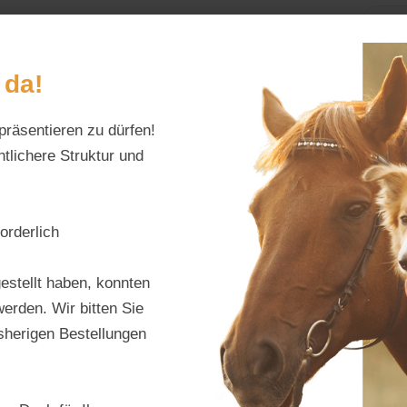
Home
Alles fürs Pf
 da!
präsentieren zu dürfen!
Schreiben Sie uns:
Öffnungszeiten:
info@tierfutter-fischer.de
Mo–Fr: 9–18 Uhr · S
tlichere Struktur und
orderlich
Nöse
estellt haben, konnten
erden. Wir bitten Sie
Produktnu
isherigen Bestellungen
Hersteller:
N
Regulärer Pr
19,90 