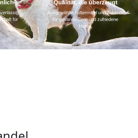
nlich
Qualität, die überzeugt
verlässig,
Ausgewählte Futtermittel und Zubehör
chaft für
für gesunde Tiere und zufriedene
Halter.