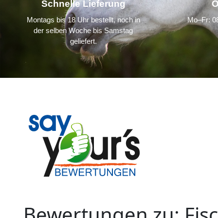
Schnelle Lieferung
Ö
Montags bis 18 Uhr bestellt, noch in
Mo–Fr: 08
der selben Woche bis Samstag
geliefert.