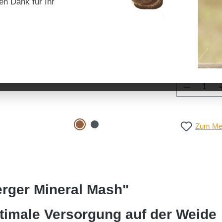
en Dank für Ihr
Preise inkl. Mw
ausw
Einheit
5 kg
15
Produkt 
Zum Mer
rger Mineral Mash"
timale Versorgung auf der Weide