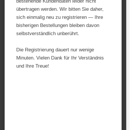
bestehende Kundendaten leider nicht
übertragen werden. Wir bitten Sie daher,
sich einmalig neu zu registrieren — Ihre
bisherigen Bestellungen bleiben davon
selbstverständlich unberührt.
Die Registrierung dauert nur wenige
Minuten. Vielen Dank für Ihr Verständnis
und Ihre Treue!
Lexa Senior Mineral
Produktnummer:
LEX214258
Hersteller:
Lexa – Pro Natur
Regulärer Preis:
49,10 €