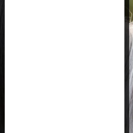
Öffnungszeiten
Mo–Fr: 08:00 – 17:00 Uhr | Sa: 09:00
– 13:00 Uhr
Regional & persönlich
Ihr Fachhandel vor Ort – zuverlässig,
nah und mit echter Leidenschaft für
Tierfutter.