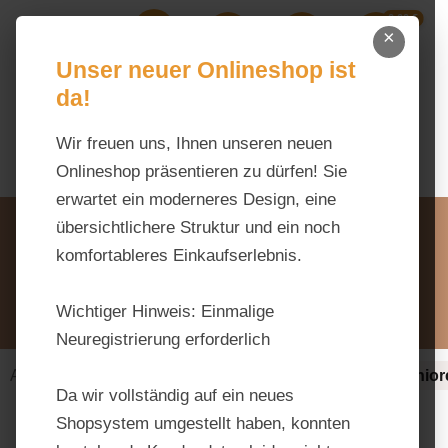
0,00 €
Zum Hauptinhalt springen
×
Ihr Warenk
Du hast 0 Produkte auf dem M
Unser neuer Onlineshop ist
da!
Wir freuen uns, Ihnen unseren neuen
Onlineshop präsentieren zu dürfen! Sie
erwartet ein moderneres Design, eine
Unsere Vorteile
übersichtlichere Struktur und ein noch
Beratung via WhatsApp:
komfortableres Einkaufserlebnis.
0176 / 99 66 31 80
Schreiben Sie uns:
Wichtiger Hinweis:
Einmalige
info@tierfutter-fischer.de
Neuregistrierung erforderlich
Alles fürs Pferd
Ergänzungsfuttermittel-alt
Senior
Da wir vollständig auf ein neues
Shopsystem umgestellt haben, konnten
Bildergalerie überspringen