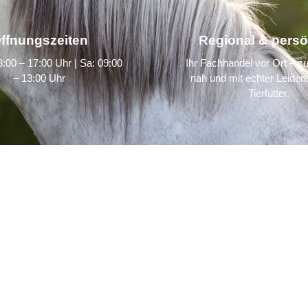
ffnungszeiten
Regional & persö
:00 – 17:00 Uhr | Sa: 09:00
Ihr Fachhandel vor Ort – zu
– 13:00 Uhr
nah und mit echter Leidens
Tierfutter.