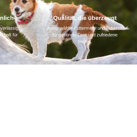
nlich
Qualität, die überzeugt
verlässig,
Ausgewählte Futtermittel und Zubehör
chaft für
für gesunde Tiere und zufriedene
Halter.