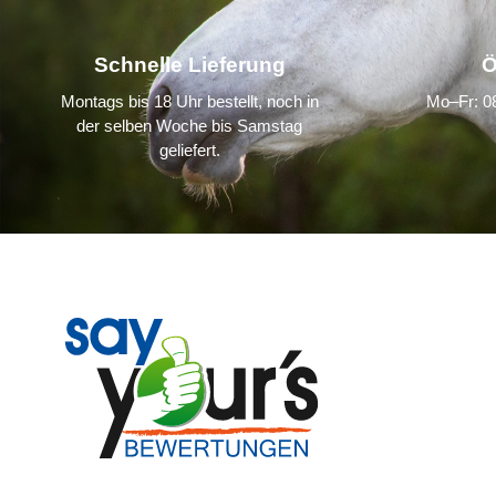
Schnelle Lieferung
Ö
Montags bis 18 Uhr bestellt, noch in
Mo–Fr: 08
der selben Woche bis Samstag
geliefert.