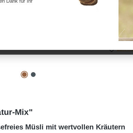
en Dank für Ihr
Preise inkl. Mw
Produkt 
Zum Mer
tur-Mix"
freies Müsli mit wertvollen Kräutern