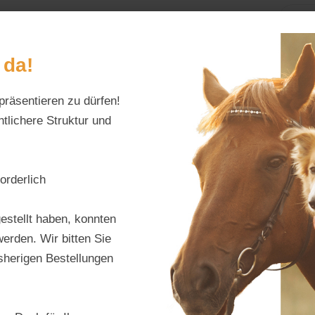
Home
Alles fürs Pf
 da!
präsentieren zu dürfen!
Schreiben Sie uns:
Öffnungszeiten:
info@tierfutter-fischer.de
Mo–Fr: 9–18 Uhr · S
tlichere Struktur und
orderlich
LEXA
estellt haben, konnten
erden. Wir bitten Sie
Produktnu
isherigen Bestellungen
Hersteller:
L
Regulärer Pr
35,30 