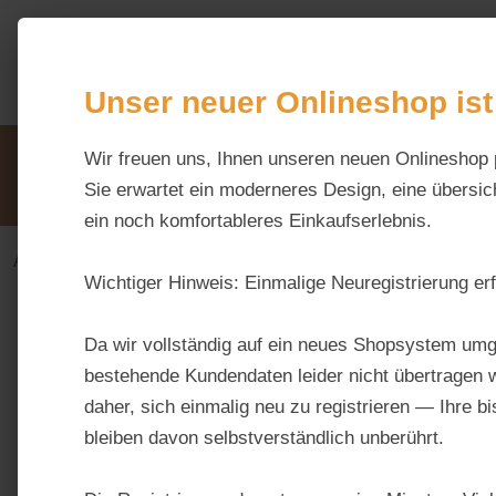
m Hauptinhalt springen
Zur Suche springen
Zur Hauptnavigation springen
Unser neuer Onlineshop ist
Unsere Vorteile
Wir freuen uns, Ihnen unseren neuen Onlineshop 
Beratung via WhatsApp:
0176 / 99 66 31 80
Sie erwartet ein moderneres Design, eine übersich
ein noch komfortableres Einkaufserlebnis.
Alles fürs Pferd
Futtermittel
Müsli
Wichtiger Hinweis:
Einmalige Neuregistrierung erf
Bildergalerie überspringen
Da wir vollständig auf ein neues Shopsystem umg
bestehende Kundendaten leider nicht übertragen w
daher, sich einmalig neu zu registrieren — Ihre b
bleiben davon selbstverständlich unberührt.