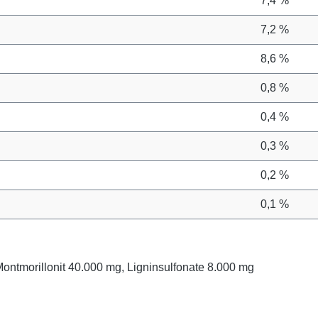
7,4 %
7,2 %
8,6 %
0,8 %
0,4 %
0,3 %
0,2 %
0,1 %
Montmorillonit 40.000 mg, Ligninsulfonate 8.000 mg