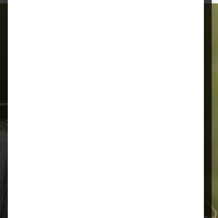
Alles für Ihr Tier
Schnelle Lieferung
Montags bis 18 Uhr bestellt, noch in
der selben Woche bis Samstag
geliefert.