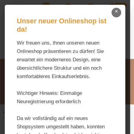
0,00 €
Zum Hauptinhalt springen
×
Ihr Warenk
Du hast 0 Produkte auf dem M
Unser neuer Onlineshop ist
da!
Wir freuen uns, Ihnen unseren neuen
Onlineshop präsentieren zu dürfen! Sie
erwartet ein moderneres Design, eine
Unsere Vorteile
übersichtlichere Struktur und ein noch
Beratung via WhatsApp:
komfortableres Einkaufserlebnis.
0176 / 99 66 31 80
Schreiben Sie uns:
Wichtiger Hinweis:
Einmalige
info@tierfutter-fischer.de
Neuregistrierung erforderlich
Alles fürs Pferd
Futtermittel
Müsli
Da wir vollständig auf ein neues
Shopsystem umgestellt haben, konnten
Bildergalerie überspringen