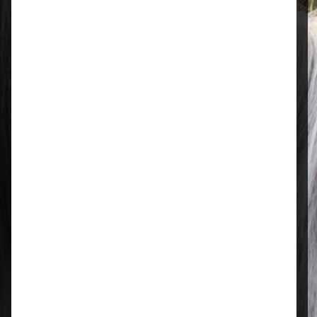
Öffnungszeiten
Mo–Fr: 08:00 – 17:00 Uhr | Sa: 09:00
– 13:00 Uhr
Regional & persönlich
Ihr Fachhandel vor Ort – zuverlässig,
nah und mit echter Leidenschaft für
Tierfutter.