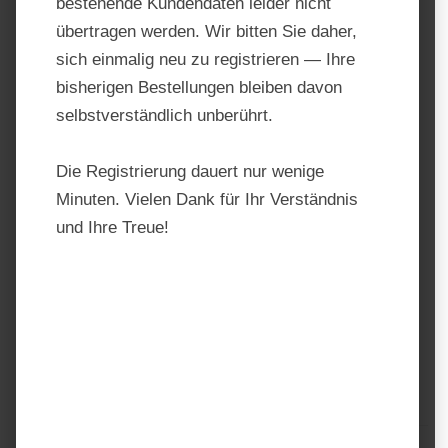
bestehende Kundendaten leider nicht
übertragen werden. Wir bitten Sie daher,
sich einmalig neu zu registrieren — Ihre
bisherigen Bestellungen bleiben davon
selbstverständlich unberührt.
Die Registrierung dauert nur wenige
Minuten. Vielen Dank für Ihr Verständnis
und Ihre Treue!
Galopp Mix
Produktnummer:
214825
Hersteller:
Galopp
Anzahl
Stückpreis
Grundpreis
19,00 €
Bis
9
0,76 € / 1 kg
18,79 €
Ab
10
0,75 € / 1 kg