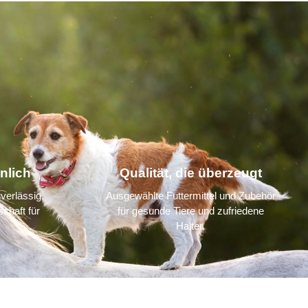
nlich
Qualität, die überzeugt
verlässig,
Ausgewählte Futtermittel und Zubehör
chaft für
für gesunde Tiere und zufriedene
Halter.