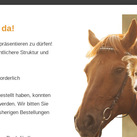
Home
Alles fürs Pfe
 da!
Schreiben Sie uns:
Öffnungszeiten:
präsentieren zu dürfen!
info@tierfutter-fischer.de
Mo–Fr: 9–18 Uhr · S
tlichere Struktur und
orderlich
estellt haben, konnten
erden. Wir bitten Sie
isherigen Bestellungen