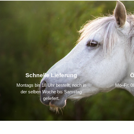
Schnelle Lieferung
Ö
Montags bis 18 Uhr bestellt, noch in
Mo–Fr: 08
der selben Woche bis Samstag
geliefert.