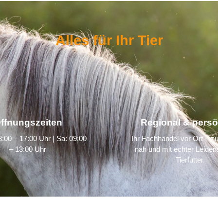
Alles für Ihr Tier
ffnungszeiten
Regional & persö
:00 – 17:00 Uhr | Sa: 09:00
Ihr Fachhandel vor Ort – zu
– 13:00 Uhr
nah und mit echter Leidens
Tierfutter.