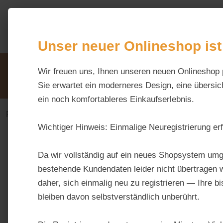
m Hauptinhalt springen
Zur Suche springen
Zur Hauptnavigation springen
Unser neuer Onlineshop ist
Unsere Vorteile
Beratung via WhatsApp:
Wir freuen uns, Ihnen unseren neuen Onlineshop 
0176 / 99 66 31 80
Sie erwartet ein moderneres Design, eine übersich
ein noch komfortableres Einkaufserlebnis.
Footer-Navigation
Service
Wichtiger Hinweis:
Einmalige Neuregistrierung erf
Da wir vollständig auf ein neues Shopsystem umg
bestehende Kundendaten leider nicht übertragen w
daher, sich einmalig neu zu registrieren — Ihre b
bleiben davon selbstverständlich unberührt.
Keine Produkte gefunden.