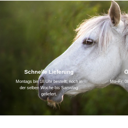
Schnelle Lieferung
Ö
Montags bis 18 Uhr bestellt, noch in
Mo–Fr: 08
der selben Woche bis Samstag
geliefert.