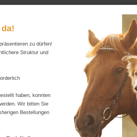
Home
Alles fürs Pfe
 da!
Schreiben Sie uns:
Öffnungszeiten:
präsentieren zu dürfen!
info@tierfutter-fischer.de
Mo–Fr: 9–18 Uhr · S
tlichere Struktur und
orderlich
estellt haben, konnten
erden. Wir bitten Sie
isherigen Bestellungen