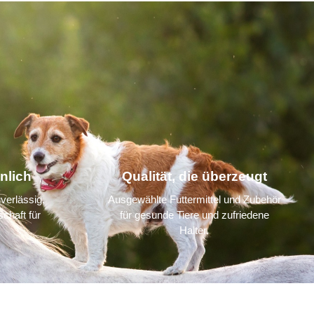
nlich
Qualität, die überzeugt
verlässig,
Ausgewählte Futtermittel und Zubehör
chaft für
für gesunde Tiere und zufriedene
Halter.