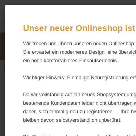
m Hauptinhalt springen
Zur Suche springen
Zur Hauptnavigation springen
Unser neuer Onlineshop ist
Unsere Vorteile
Beratung via WhatsApp:
Wir freuen uns, Ihnen unseren neuen Onlineshop 
0176 / 99 66 31 80
Sie erwartet ein moderneres Design, eine übersich
ein noch komfortableres Einkaufserlebnis.
Footer-Navigation
Informationen
Wichtiger Hinweis:
Einmalige Neuregistrierung erf
Da wir vollständig auf ein neues Shopsystem umg
bestehende Kundendaten leider nicht übertragen w
daher, sich einmalig neu zu registrieren — Ihre b
bleiben davon selbstverständlich unberührt.
Keine Produkte gefunden.