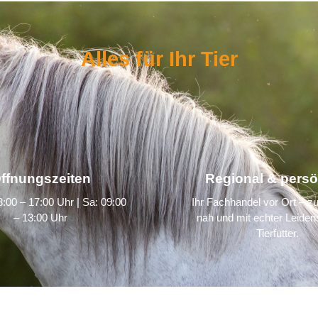
Alles für Ihr Tier
ffnungszeiten
Regional & persö
:00 – 17:00 Uhr | Sa: 09:00
Ihr Fachhandel vor Ort – zu
– 13:00 Uhr
nah und mit echter Leidens
Tierfutter.