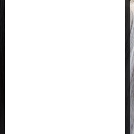
Öffnungszeiten
Mo–Fr: 08:00 – 17:00 Uhr | Sa: 09:00
– 13:00 Uhr
Regional & persönlich
Ihr Fachhandel vor Ort – zuverlässig,
nah und mit echter Leidenschaft für
Tierfutter.