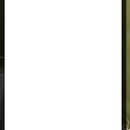
Alles für Ihr Tier
Schnelle Lieferung
Montags bis 18 Uhr bestellt, noch in
der selben Woche bis Samstag
geliefert.