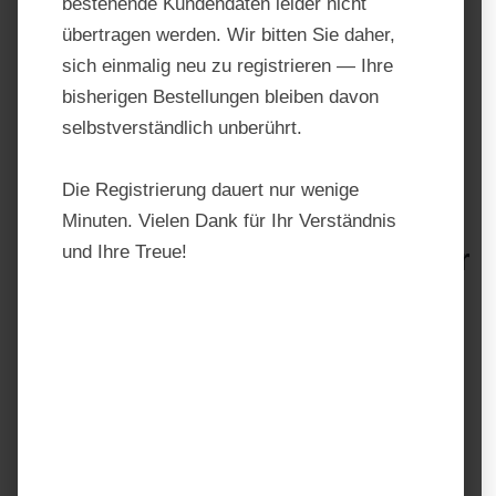
bestehende Kundendaten leider nicht
übertragen werden. Wir bitten Sie daher,
sich einmalig neu zu registrieren — Ihre
bisherigen Bestellungen bleiben davon
selbstverständlich unberührt.
Die Registrierung dauert nur wenige
Minuten. Vielen Dank für Ihr Verständnis
und Ihre Treue!
Emiko Horse Care Stallreiniger
Produktnummer:
1627.1
Hersteller:
Emiko
Regulärer Preis:
32,90 €
Preise inkl. MwSt. zzgl. Versandkosten
auswählen
Einheit