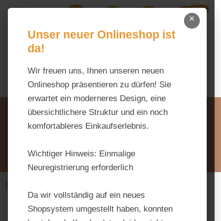
0,00 €
Zum Hauptinhalt springen
×
Ihr Warenk
Du hast 0 Produkte auf dem M
Unser neuer Onlineshop ist
da!
Wir freuen uns, Ihnen unseren neuen
Onlineshop präsentieren zu dürfen! Sie
erwartet ein moderneres Design, eine
Unsere Vorteile
übersichtlichere Struktur und ein noch
Beratung via WhatsApp:
komfortableres Einkaufserlebnis.
0176 / 99 66 31 80
Schreiben Sie uns:
Wichtiger Hinweis:
Einmalige
info@tierfutter-fischer.de
Neuregistrierung erforderlich
Stall & Weide
Einstreu
Da wir vollständig auf ein neues
Shopsystem umgestellt haben, konnten
Bildergalerie überspringen