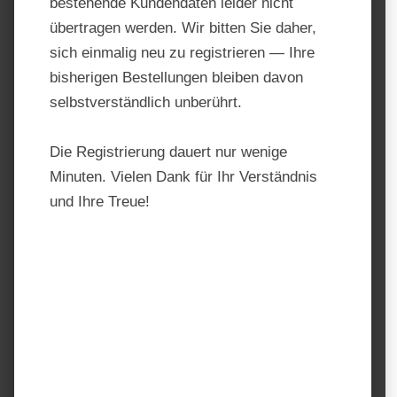
bestehende Kundendaten leider nicht
übertragen werden. Wir bitten Sie daher,
sich einmalig neu zu registrieren — Ihre
bisherigen Bestellungen bleiben davon
selbstverständlich unberührt.
Die Registrierung dauert nur wenige
Minuten. Vielen Dank für Ihr Verständnis
und Ihre Treue!
Dr. Weyrauch Nr. 5
Frühlingserwachen
Produktnummer:
WEY 1013.1
Hersteller:
dr. WEYRAUCH
Regulärer Preis:
39,00 €
Preise inkl. MwSt. zzgl. Versandkosten