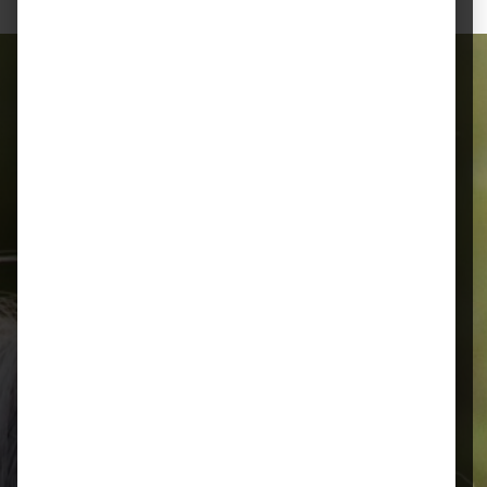
Alles für Ihr Tier
Schnelle Lieferung
Montags bis 18 Uhr bestellt, noch in
der selben Woche bis Samstag
geliefert.