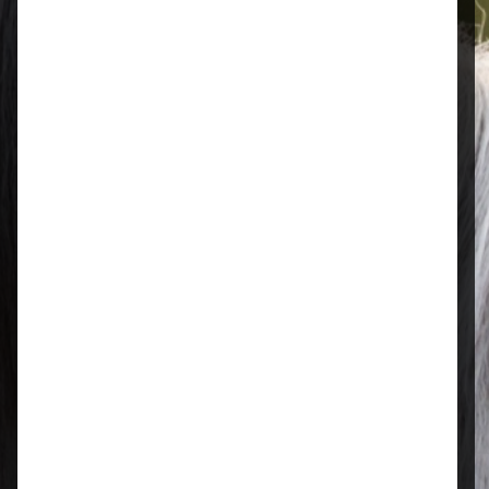
Öffnungszeiten
Mo–Fr: 08:00 – 17:00 Uhr | Sa: 09:00
– 13:00 Uhr
Regional & persönlich
Ihr Fachhandel vor Ort – zuverlässig,
nah und mit echter Leidenschaft für
Tierfutter.