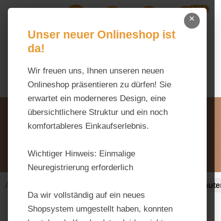
0,00 €
Zum Hauptinhalt springen
×
Ihr Warenk
Du hast 0 Produkte auf dem M
Unser neuer Onlineshop ist
da!
Wir freuen uns, Ihnen unseren neuen
Onlineshop präsentieren zu dürfen! Sie
erwartet ein moderneres Design, eine
Unsere Vorteile
übersichtlichere Struktur und ein noch
Beratung via WhatsApp:
komfortableres Einkaufserlebnis.
0176 / 99 66 31 80
Schreiben Sie uns:
Wichtiger Hinweis:
Einmalige
info@tierfutter-fischer.de
Neuregistrierung erforderlich
Alles fürs Pferd
Ergänzungsfuttermittel-alt
Kräute
Da wir vollständig auf ein neues
Shopsystem umgestellt haben, konnten
Bildergalerie überspringen