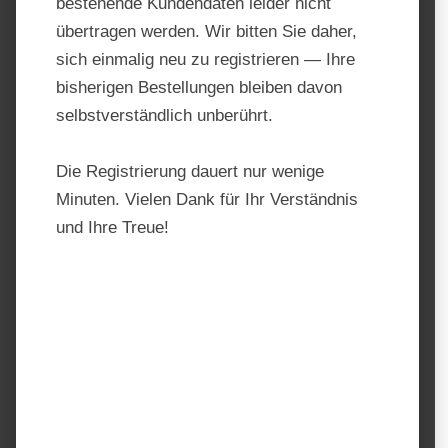
bestehende Kundendaten leider nicht
übertragen werden. Wir bitten Sie daher,
sich einmalig neu zu registrieren — Ihre
bisherigen Bestellungen bleiben davon
selbstverständlich unberührt.
Die Registrierung dauert nur wenige
Minuten. Vielen Dank für Ihr Verständnis
und Ihre Treue!
Agrobs Naturmineral
Produktnummer:
AGR 218218
Hersteller:
AGROBS
Regulärer Preis:
77,00 €