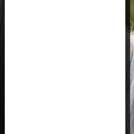
Öffnungszeiten
Mo–Fr: 08:00 – 17:00 Uhr | Sa: 09:00
– 13:00 Uhr
Regional & persönlich
Ihr Fachhandel vor Ort – zuverlässig,
nah und mit echter Leidenschaft für
Tierfutter.