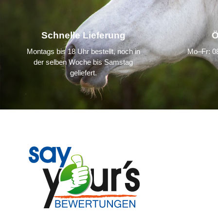
Schnelle Lieferung
Ö
Montags bis 18 Uhr bestellt, noch in
Mo–Fr: 08
der selben Woche bis Samstag
geliefert.