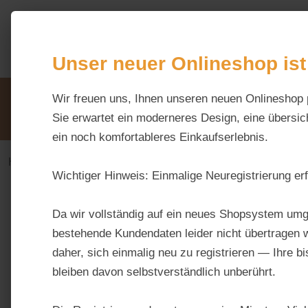
m Hauptinhalt springen
Zur Suche springen
Zur Hauptnavigation springen
Unser neuer Onlineshop ist
Unsere Vorteile
Wir freuen uns, Ihnen unseren neuen Onlineshop 
Beratung via WhatsApp:
0176 / 99 66 31 80
Sie erwartet ein moderneres Design, eine übersich
ein noch komfortableres Einkaufserlebnis.
Haus & Hoftiere
Geflügel
Garten- und Wildvög
Wichtiger Hinweis:
Einmalige Neuregistrierung erf
Bildergalerie überspringen
Da wir vollständig auf ein neues Shopsystem umg
bestehende Kundendaten leider nicht übertragen w
daher, sich einmalig neu zu registrieren — Ihre b
bleiben davon selbstverständlich unberührt.