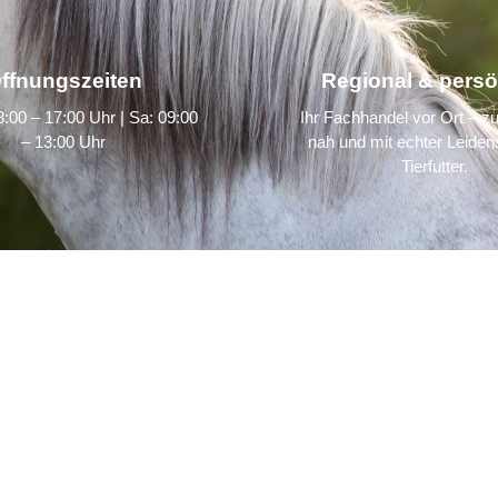
ffnungszeiten
Regional & persö
:00 – 17:00 Uhr | Sa: 09:00
Ihr Fachhandel vor Ort – zu
– 13:00 Uhr
nah und mit echter Leidens
Tierfutter.