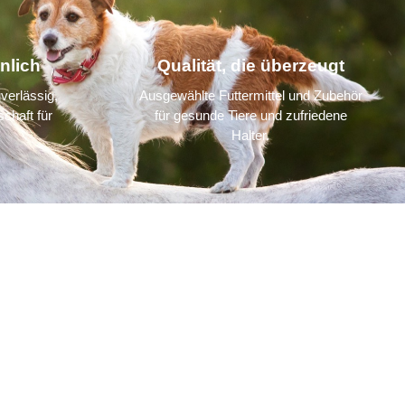
nlich
Qualität, die überzeugt
verlässig,
Ausgewählte Futtermittel und Zubehör
chaft für
für gesunde Tiere und zufriedene
Halter.