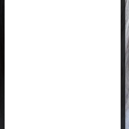
Regional & persönlich
Ihr Fachhandel vor Ort – zuverlässig,
nah und mit echter Leidenschaft für
Tierfutter.
Qualität, die überzeugt
Ausgewählte Futtermittel und Zubehör
für gesunde Tiere und zufriedene