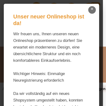
0,00 €
Zum Hauptinhalt springen
×
Ihr Warenk
Du hast 0 Produkte auf dem M
Unser neuer Onlineshop ist
da!
Wir freuen uns, Ihnen unseren neuen
Onlineshop präsentieren zu dürfen! Sie
erwartet ein moderneres Design, eine
Unsere Vorteile
übersichtlichere Struktur und ein noch
Beratung via WhatsApp:
komfortableres Einkaufserlebnis.
0176 / 99 66 31 80
Schreiben Sie uns:
Wichtiger Hinweis:
Einmalige
info@tierfutter-fischer.de
Neuregistrierung erforderlich
Alles fürs Pferd
Ergänzungsfuttermittel-alt
Magen
Da wir vollständig auf ein neues
Shopsystem umgestellt haben, konnten
Bildergalerie überspringen