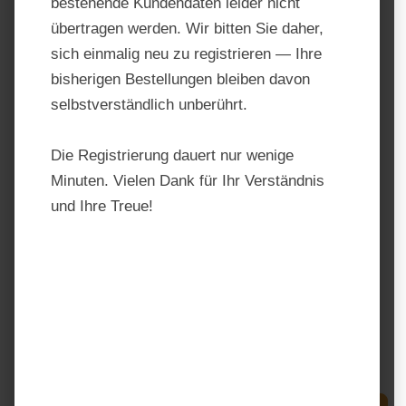
bestehende Kundendaten leider nicht
übertragen werden. Wir bitten Sie daher,
sich einmalig neu zu registrieren — Ihre
bisherigen Bestellungen bleiben davon
selbstverständlich unberührt.
Die Registrierung dauert nur wenige
Minuten. Vielen Dank für Ihr Verständnis
und Ihre Treue!
Stiefel Flohsamenschalen
Produktnummer:
ST003201
Hersteller:
Stiefel
Regulärer Preis:
23,90 €
Preise inkl. MwSt. zzgl. Versandkosten