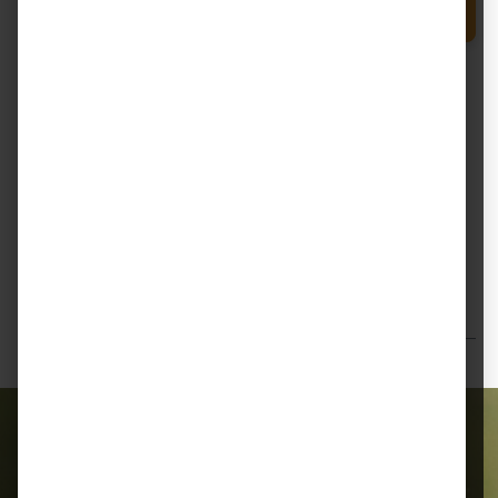
Produkt Anzahl: Gib den gewünschten Wert e
In den Warenkorb
Beutel
Zum Merkzettel hinzufügen
Beschreibung
Stiefel Flohsamenschalen – natürliche Unterstützung
zur Darmreinigung beim Pferd Stiefel
Flohsamenschalen sind ein bewährtes…
Mehr
Bewertungen
Alles für Ihr Tier