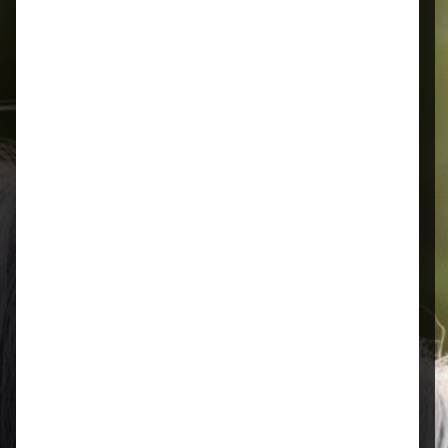
Schnelle Lieferung
Montags bis 18 Uhr bestellt, noch in
der selben Woche bis Samstag
geliefert.
Öffnungszeiten
Mo–Fr: 08:00 – 17:00 Uhr | Sa: 09:00
– 13:00 Uhr