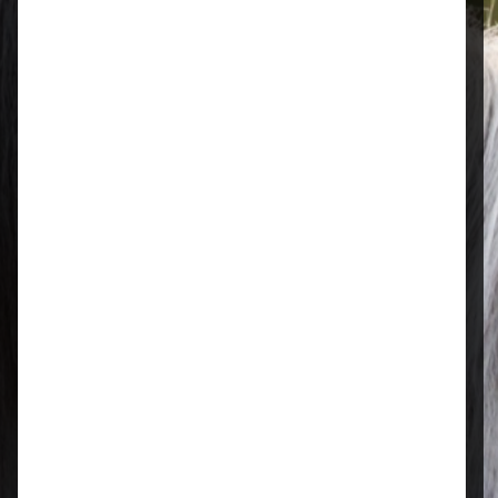
Öffnungszeiten
Mo–Fr: 08:00 – 17:00 Uhr | Sa: 09:00
– 13:00 Uhr
Regional & persönlich
Ihr Fachhandel vor Ort – zuverlässig,
nah und mit echter Leidenschaft für
Tierfutter.