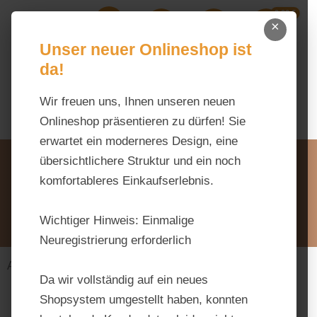
0,00 €
Zum Hauptinhalt springen
×
Ihr Warenk
Du hast 0 Produkte auf dem M
Unser neuer Onlineshop ist
da!
Wir freuen uns, Ihnen unseren neuen
Onlineshop präsentieren zu dürfen! Sie
erwartet ein moderneres Design, eine
Unsere Vorteile
übersichtlichere Struktur und ein noch
Beratung via WhatsApp:
komfortableres Einkaufserlebnis.
0176 / 99 66 31 80
Schreiben Sie uns:
Wichtiger Hinweis:
Einmalige
info@tierfutter-fischer.de
Neuregistrierung erforderlich
Alles fürs Pferd
Futtermittel
Raufutter
Da wir vollständig auf ein neues
Shopsystem umgestellt haben, konnten
Bildergalerie überspringen