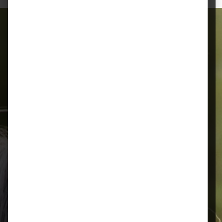
Alles für Ihr Tier
Schnelle Lieferung
Montags bis 18 Uhr bestellt, noch in
der selben Woche bis Samstag
geliefert.