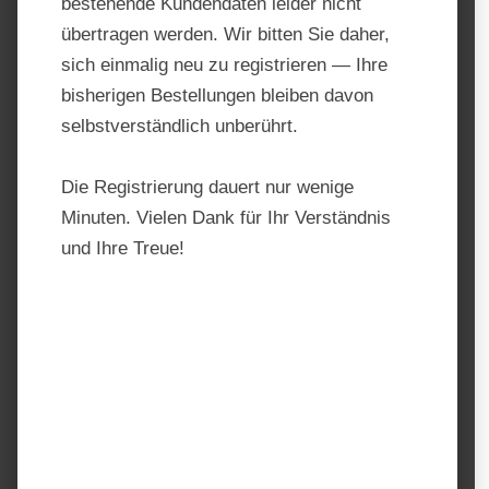
bestehende Kundendaten leider nicht
übertragen werden. Wir bitten Sie daher,
sich einmalig neu zu registrieren — Ihre
bisherigen Bestellungen bleiben davon
selbstverständlich unberührt.
Die Registrierung dauert nur wenige
Minuten. Vielen Dank für Ihr Verständnis
und Ihre Treue!
St.Hippolyt Glyx Wiese
Heucobs
Produktnummer:
216255
Hersteller:
St. Hippolyt