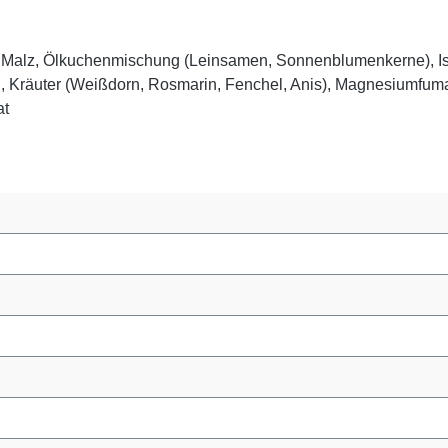
t), Malz, Ölkuchenmischung (Leinsamen, Sonnenblumenkerne), I
d, Kräuter (Weißdorn, Rosmarin, Fenchel, Anis), Magnesiumfumar
at