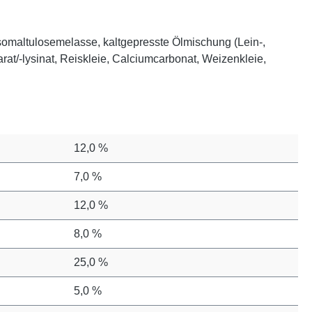
somaltulosemelasse, kaltgepresste Ölmischung (Lein-,
at/-lysinat, Reiskleie, Calciumcarbonat, Weizenkleie,
12,0 %
7,0 %
12,0 %
8,0 %
25,0 %
5,0 %