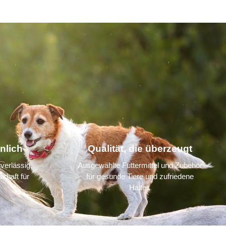
nlich
Qualität, die überzeugt
verlässig,
Ausgewählte Futtermittel und Zubehör
chaft für
für gesunde Tiere und zufriedene
Halter.