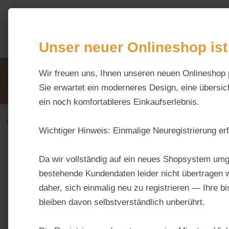
m Hauptinhalt springen
Zur Suche springen
Zur Hauptnavigation springen
Unser neuer Onlineshop ist
Unsere Vorteile
Wir freuen uns, Ihnen unseren neuen Onlineshop 
Beratung via WhatsApp:
0176 / 99 66 31 80
Sie erwartet ein moderneres Design, eine übersich
ein noch komfortableres Einkaufserlebnis.
Alles fürs Pferd
Ergänzungsfuttermittel-alt
Aufba
Wichtiger Hinweis:
Einmalige Neuregistrierung erf
Bildergalerie überspringen
Da wir vollständig auf ein neues Shopsystem umg
bestehende Kundendaten leider nicht übertragen w
daher, sich einmalig neu zu registrieren — Ihre b
bleiben davon selbstverständlich unberührt.