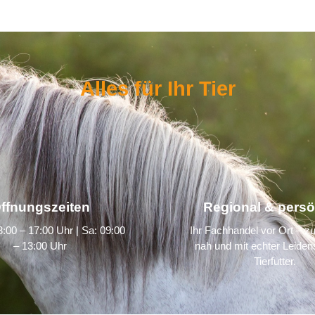
Alles für Ihr Tier
ffnungszeiten
Regional & persö
:00 – 17:00 Uhr | Sa: 09:00
Ihr Fachhandel vor Ort – zu
– 13:00 Uhr
nah und mit echter Leidens
Tierfutter.