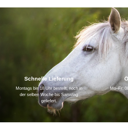
Schnelle Lieferung
Ö
Montags bis 18 Uhr bestellt, noch in
Mo–Fr: 08
der selben Woche bis Samstag
geliefert.