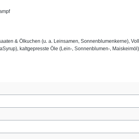
kampf
lsaaten & Ölkuchen (u. a. Leinsamen, Sonnenblumenkerne), Vollk
Syrup), kaltgepresste Öle (Lein-, Sonnenblumen-, Maiskeimöl),