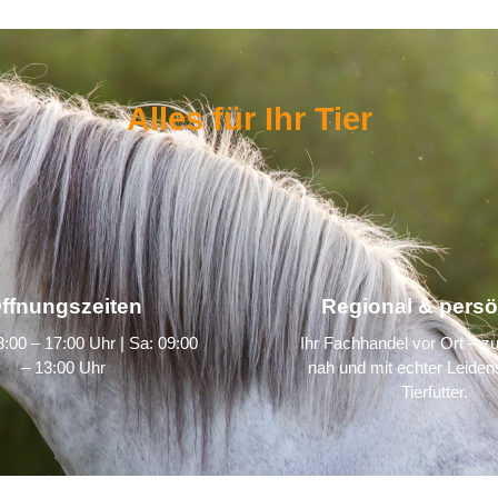
Alles für Ihr Tier
ffnungszeiten
Regional & persö
:00 – 17:00 Uhr | Sa: 09:00
Ihr Fachhandel vor Ort – zu
– 13:00 Uhr
nah und mit echter Leidens
Tierfutter.