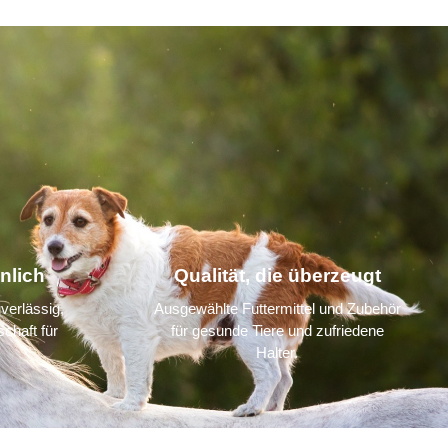
nlich
Qualität, die überzeugt
verlässig,
Ausgewählte Futtermittel und Zubehör
chaft für
für gesunde Tiere und zufriedene
Halter.