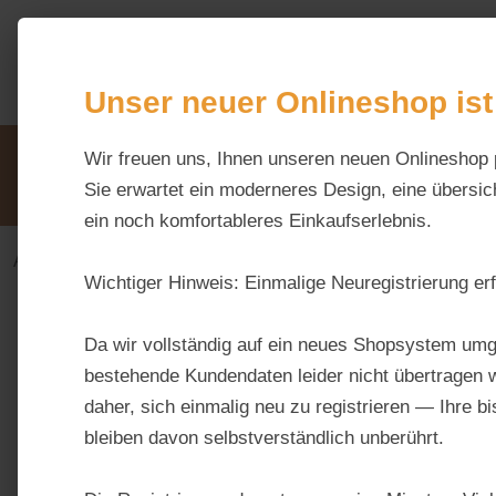
m Hauptinhalt springen
Zur Suche springen
Zur Hauptnavigation springen
Unser neuer Onlineshop ist
Unsere Vorteile
Wir freuen uns, Ihnen unseren neuen Onlineshop 
Beratung via WhatsApp:
0176 / 99 66 31 80
Sie erwartet ein moderneres Design, eine übersich
ein noch komfortableres Einkaufserlebnis.
Alles fürs Pferd
Futtermittel
Magen & Darm
Wichtiger Hinweis:
Einmalige Neuregistrierung erf
Bildergalerie überspringen
Da wir vollständig auf ein neues Shopsystem umg
bestehende Kundendaten leider nicht übertragen w
daher, sich einmalig neu zu registrieren — Ihre b
bleiben davon selbstverständlich unberührt.