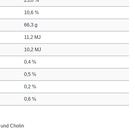
23,0 %
10,6 %
66,3 g
11,2 MJ
10,2 MJ
0,4 %
0,5 %
0,2 %
0,6 %
e und Cholin