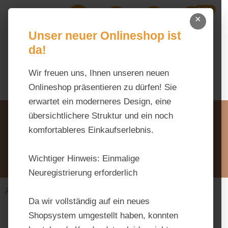
0,00 €
Zum Hauptinhalt springen
×
Ihr Warenk
Du hast 0 Produkte auf dem M
Unser neuer Onlineshop ist
da!
Wir freuen uns, Ihnen unseren neuen
Onlineshop präsentieren zu dürfen! Sie
erwartet ein moderneres Design, eine
Unsere Vorteile
übersichtlichere Struktur und ein noch
Beratung via WhatsApp:
komfortableres Einkaufserlebnis.
0176 / 99 66 31 80
Schreiben Sie uns:
Wichtiger Hinweis:
Einmalige
info@tierfutter-fischer.de
Neuregistrierung erforderlich
Alles fürs Pferd
Futtermittel
Zucht & Fohlen
Da wir vollständig auf ein neues
Shopsystem umgestellt haben, konnten
Bildergalerie überspringen