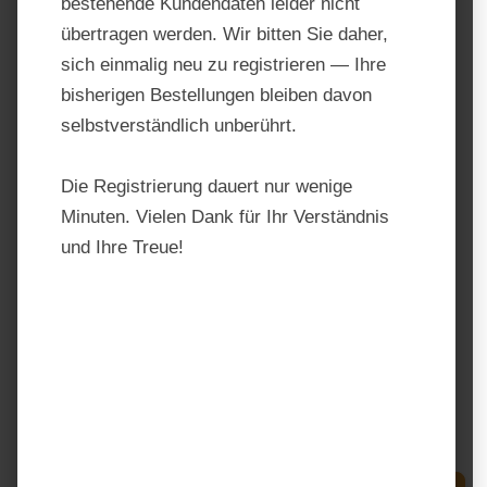
bestehende Kundendaten leider nicht
übertragen werden. Wir bitten Sie daher,
sich einmalig neu zu registrieren — Ihre
bisherigen Bestellungen bleiben davon
selbstverständlich unberührt.
Die Registrierung dauert nur wenige
Minuten. Vielen Dank für Ihr Verständnis
und Ihre Treue!
St. Hippolyt Equilac Classic
Produktnummer:
STH1073
Hersteller:
St. Hippolyt
Regulärer Preis:
28,60 €
Preise inkl. MwSt. zzgl. Versandkosten