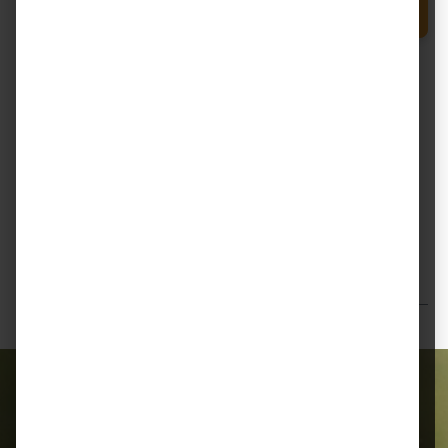
Produkt Anzahl: Gib den gewünschten Wert e
In den Warenkorb
Sack
Zum Merkzettel hinzufügen
Beschreibung
St. Hippolyt Equilac Classic St. Hippolyt Equilac
Classic ist ein hochwertiges Ergänzungsfuttermittel für
Zuchtstuten und he…
Mehr
Bewertungen
Alles für Ihr Tier