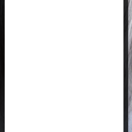
Regional & persönlich
Ihr Fachhandel vor Ort – zuverlässig,
nah und mit echter Leidenschaft für
Tierfutter.
Qualität, die überzeugt
Ausgewählte Futtermittel und Zubehör
für gesunde Tiere und zufriedene