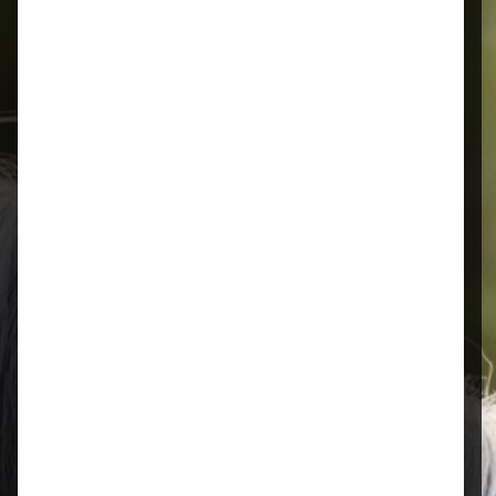
Schnelle Lieferung
Montags bis 18 Uhr bestellt, noch in
der selben Woche bis Samstag
geliefert.
Öffnungszeiten
Mo–Fr: 08:00 – 17:00 Uhr | Sa: 09:00
– 13:00 Uhr