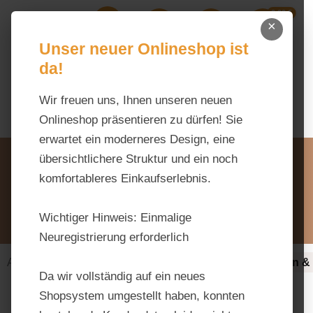
0,00 €
Zum Hauptinhalt springen
×
Ihr Warenk
Du hast 0 Produkte auf dem M
Unser neuer Onlineshop ist
da!
Wir freuen uns, Ihnen unseren neuen
Onlineshop präsentieren zu dürfen! Sie
erwartet ein moderneres Design, eine
Unsere Vorteile
übersichtlichere Struktur und ein noch
Beratung via WhatsApp:
komfortableres Einkaufserlebnis.
0176 / 99 66 31 80
Schreiben Sie uns:
Wichtiger Hinweis:
Einmalige
info@tierfutter-fischer.de
Neuregistrierung erforderlich
Alles fürs Pferd
Ergänzungsfuttermittel
Nerven &
Da wir vollständig auf ein neues
Shopsystem umgestellt haben, konnten
Bildergalerie überspringen