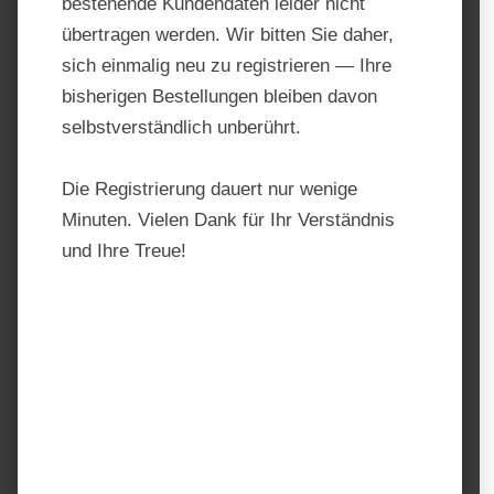
bestehende Kundendaten leider nicht
übertragen werden. Wir bitten Sie daher,
sich einmalig neu zu registrieren — Ihre
bisherigen Bestellungen bleiben davon
selbstverständlich unberührt.
Die Registrierung dauert nur wenige
Minuten. Vielen Dank für Ihr Verständnis
und Ihre Treue!
St. Hippolyt Anti-Stress-
Kräuterpellets
Produktnummer:
STH 1171
Hersteller:
St. Hippolyt