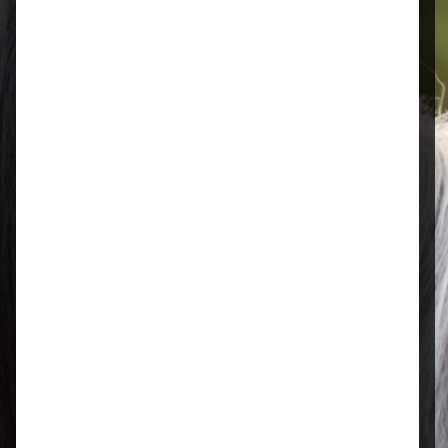
Öffnungszeiten
Mo–Fr: 08:00 – 17:00 Uhr | Sa: 09:00
– 13:00 Uhr
Regional & persönlich
Ihr Fachhandel vor Ort – zuverlässig,
nah und mit echter Leidenschaft für
Tierfutter.