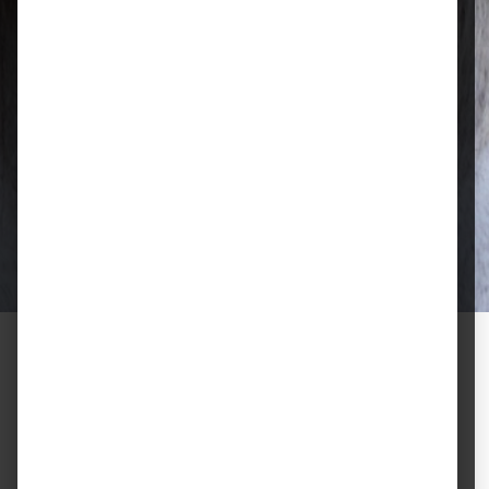
Qualität, die überzeugt
Ausgewählte Futtermittel und Zubehör
für gesunde Tiere und zufriedene
Halter.