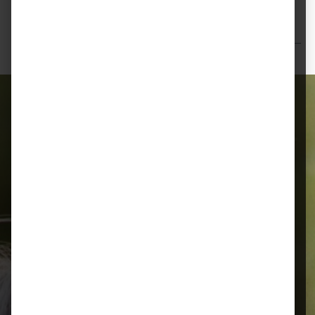
Ergänzungsfuttermittel zur ernährun…
Mehr
Bewertungen
Alles für Ihr Tier
Schnelle Lieferung
Montags bis 18 Uhr bestellt, noch in
der selben Woche bis Samstag
geliefert.