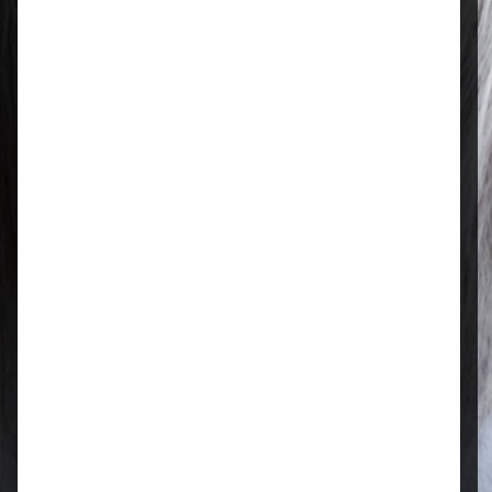
Regional & persönlich
Ihr Fachhandel vor Ort – zuverlässig,
nah und mit echter Leidenschaft für
Tierfutter.
Qualität, die überzeugt
Ausgewählte Futtermittel und Zubehör
für gesunde Tiere und zufriedene