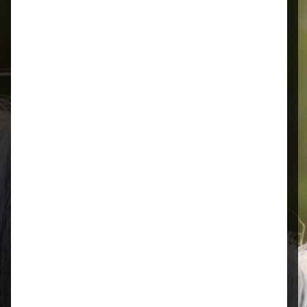
Schnelle Lieferung
Montags bis 18 Uhr bestellt, noch in
der selben Woche bis Samstag
geliefert.
Öffnungszeiten
Mo–Fr: 08:00 – 17:00 Uhr | Sa: 09:00
– 13:00 Uhr