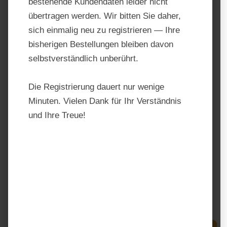
bestehende Kundendaten leider nicht
übertragen werden. Wir bitten Sie daher,
sich einmalig neu zu registrieren — Ihre
bisherigen Bestellungen bleiben davon
selbstverständlich unberührt.
Die Registrierung dauert nur wenige
Minuten. Vielen Dank für Ihr Verständnis
und Ihre Treue!
Semhof® Bio Wiesencobs
Produktnummer:
4027245100827
Hersteller:
Semhof
Regulärer Preis:
38,99 €
Preise inkl. MwSt. zzgl. Versandkosten