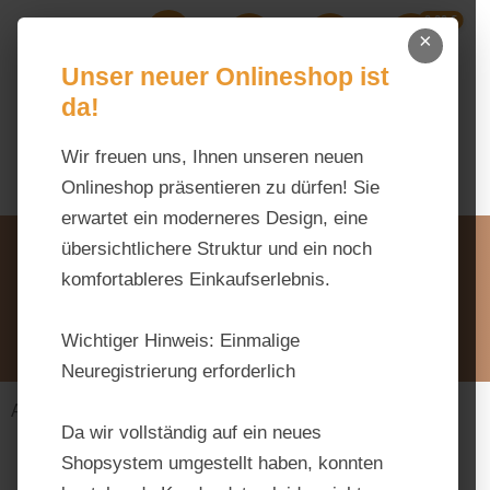
0,00 €
Zum Hauptinhalt springen
×
Ihr Warenk
Du hast 0 Produkte auf dem M
Unser neuer Onlineshop ist
da!
Wir freuen uns, Ihnen unseren neuen
Onlineshop präsentieren zu dürfen! Sie
erwartet ein moderneres Design, eine
Unsere Vorteile
übersichtlichere Struktur und ein noch
Beratung via WhatsApp:
komfortableres Einkaufserlebnis.
0176 / 99 66 31 80
Schreiben Sie uns:
Wichtiger Hinweis:
Einmalige
info@tierfutter-fischer.de
Neuregistrierung erforderlich
Alles fürs Pferd
Futtermittel
Raufutter
Da wir vollständig auf ein neues
Shopsystem umgestellt haben, konnten
Bildergalerie überspringen