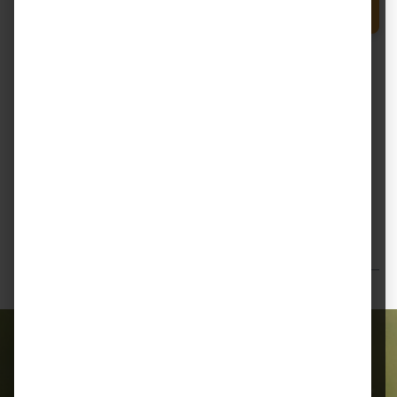
Produkt Anzahl: Gib den gewünschten Wert e
In den Warenkorb
Sack
Zum Merkzettel hinzufügen
Beschreibung
Semhof Bio Wiesencobs – naturreines Raufutter aus
artenreichen Wiesen Semhof Bio Wiesencobs
bestehen zu 100 % aus hochwert…
Mehr
Bewertungen
Alles für Ihr Tier