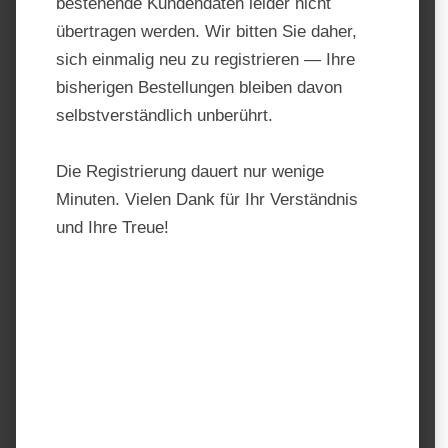
bestehende Kundendaten leider nicht
übertragen werden. Wir bitten Sie daher,
sich einmalig neu zu registrieren — Ihre
bisherigen Bestellungen bleiben davon
selbstverständlich unberührt.
Die Registrierung dauert nur wenige
Minuten. Vielen Dank für Ihr Verständnis
und Ihre Treue!
Semhof® Bio Luzernepellets
FETT
Produktnummer:
TF10137.1
Hersteller:
Semhof
Regulärer Preis:
11,99 €
Preise inkl. MwSt. zzgl. Versandkosten