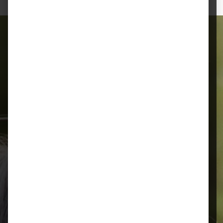
Alles für Ihr Tier
Schnelle Lieferung
Montags bis 18 Uhr bestellt, noch in
der selben Woche bis Samstag
geliefert.