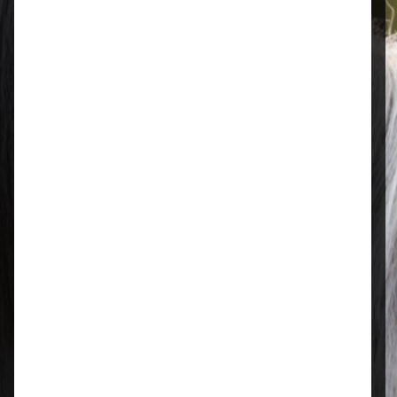
Öffnungszeiten
Mo–Fr: 08:00 – 17:00 Uhr | Sa: 09:00
– 13:00 Uhr
Regional & persönlich
Ihr Fachhandel vor Ort – zuverlässig,
nah und mit echter Leidenschaft für
Tierfutter.