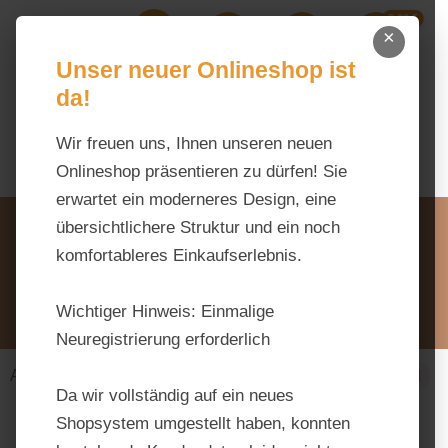
0,00 €
Zum Hauptinhalt springen
×
Ihr Warenk
Du hast 0 Produkte auf dem M
Unser neuer Onlineshop ist
da!
Wir freuen uns, Ihnen unseren neuen
Onlineshop präsentieren zu dürfen! Sie
erwartet ein moderneres Design, eine
Unsere Vorteile
übersichtlichere Struktur und ein noch
Beratung via WhatsApp:
komfortableres Einkaufserlebnis.
0176 / 99 66 31 80
Schreiben Sie uns:
Wichtiger Hinweis:
Einmalige
info@tierfutter-fischer.de
Neuregistrierung erforderlich
Alles fürs Pferd
Futtermittel
Einzelfuttermittel
Da wir vollständig auf ein neues
Shopsystem umgestellt haben, konnten
Bildergalerie überspringen