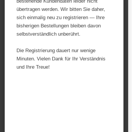
bestehende Kundendaten leider nicht
übertragen werden. Wir bitten Sie daher,
sich einmalig neu zu registrieren — Ihre
bisherigen Bestellungen bleiben davon
selbstverständlich unberührt.
Die Registrierung dauert nur wenige
Minuten. Vielen Dank für Ihr Verständnis
und Ihre Treue!
Semhof® Bio Hafer Gold
Produktnummer:
210601.1
Hersteller:
Semhof
Regulärer Preis:
11,99 €
Preise inkl. MwSt. zzgl. Versandkosten
auswählen
Einheit