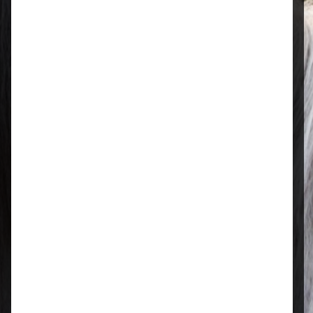
Öffnungszeiten
Mo–Fr: 08:00 – 17:00 Uhr | Sa: 09:00
– 13:00 Uhr
Regional & persönlich
Ihr Fachhandel vor Ort – zuverlässig,
nah und mit echter Leidenschaft für
Tierfutter.