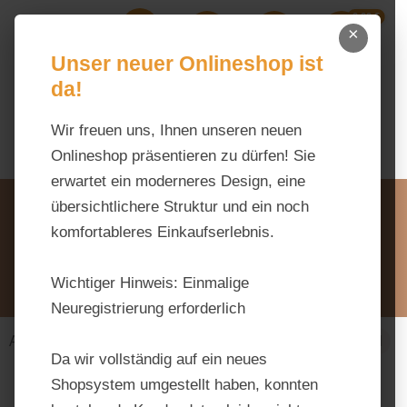
0,00 €
Zum Hauptinhalt springen
×
Ihr Warenk
Du hast 0 Produkte auf dem M
Unser neuer Onlineshop ist
da!
Wir freuen uns, Ihnen unseren neuen
Onlineshop präsentieren zu dürfen! Sie
erwartet ein moderneres Design, eine
Unsere Vorteile
übersichtlichere Struktur und ein noch
Beratung via WhatsApp:
komfortableres Einkaufserlebnis.
0176 / 99 66 31 80
Schreiben Sie uns:
Wichtiger Hinweis:
Einmalige
info@tierfutter-fischer.de
Neuregistrierung erforderlich
Alles fürs Pferd
Futtermittel
Einzelfuttermittel
Da wir vollständig auf ein neues
Shopsystem umgestellt haben, konnten
Bildergalerie überspringen