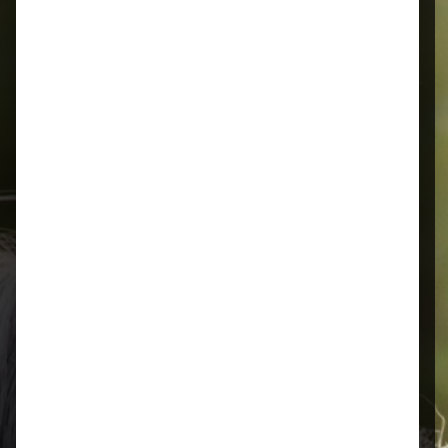
Alles für Ihr Tier
Schnelle Lieferung
Montags bis 18 Uhr bestellt, noch in
der selben Woche bis Samstag
geliefert.