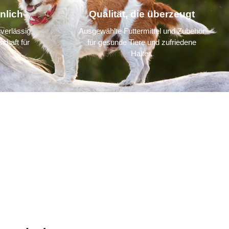
nlich
Qualität, die überzeugt
verlässig,
Ausgewählte Futtermittel und Zubehör
chaft für
für gesunde Tiere und zufriedene
Halter.