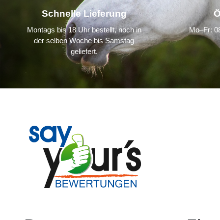
Schnelle Lieferung
Ö
Montags bis 18 Uhr bestellt, noch in
Mo–Fr: 08
der selben Woche bis Samstag
geliefert.