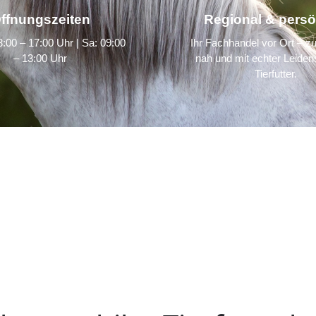
ffnungszeiten
Regional & persö
:00 – 17:00 Uhr | Sa: 09:00
Ihr Fachhandel vor Ort – zu
– 13:00 Uhr
nah und mit echter Leidens
Tierfutter.