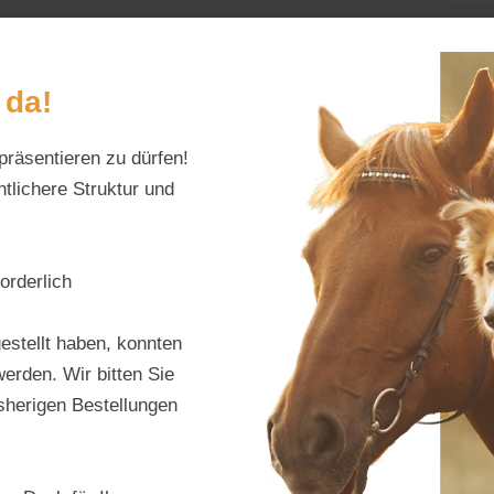
Home
Alles fürs Pf
 da!
präsentieren zu dürfen!
Schreiben Sie uns:
Öffnungszeiten:
info@tierfutter-fischer.de
Mo–Fr: 9–18 Uhr · S
tlichere Struktur und
teln / Puten / Fasan
orderlich
Scar 
estellt haben, konnten
Start
erden. Wir bitten Sie
isherigen Bestellungen
Produktnu
Hersteller:
S