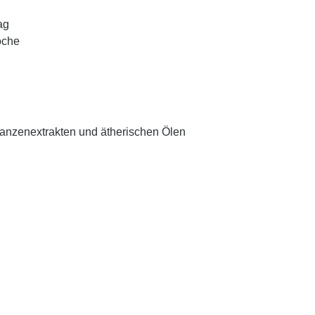
ag
oche
flanzenextrakten und ätherischen Ölen