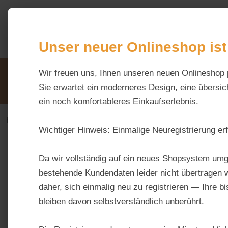
m Hauptinhalt springen
Zur Suche springen
Zur Hauptnavigation springen
Unser neuer Onlineshop ist
Unsere Vorteile
Wir freuen uns, Ihnen unseren neuen Onlineshop 
Beratung via WhatsApp:
0176 / 99 66 31 80
Sie erwartet ein moderneres Design, eine übersich
ein noch komfortableres Einkaufserlebnis.
Haus & Hoftiere
Geflügel
Enten / Gänse / Wach
Wichtiger Hinweis:
Einmalige Neuregistrierung erf
Bildergalerie überspringen
Da wir vollständig auf ein neues Shopsystem umg
bestehende Kundendaten leider nicht übertragen w
daher, sich einmalig neu zu registrieren — Ihre b
bleiben davon selbstverständlich unberührt.