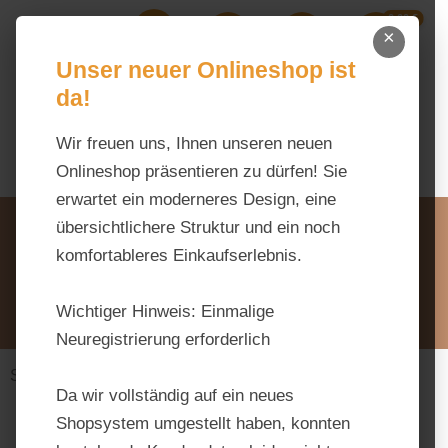
0,00 €
Zum Hauptinhalt springen
×
Ihr Warenk
Du hast 0 Produkte auf dem M
Unser neuer Onlineshop ist
da!
Wir freuen uns, Ihnen unseren neuen
Onlineshop präsentieren zu dürfen! Sie
erwartet ein moderneres Design, eine
Unsere Vorteile
übersichtlichere Struktur und ein noch
Beratung via WhatsApp:
komfortableres Einkaufserlebnis.
0176 / 99 66 31 80
Schreiben Sie uns:
Wichtiger Hinweis:
Einmalige
info@tierfutter-fischer.de
Neuregistrierung erforderlich
Stall & Weide
Zaunmaterial
Da wir vollständig auf ein neues
Shopsystem umgestellt haben, konnten
Bildergalerie überspringen