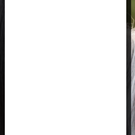
Öffnungszeiten
Mo–Fr: 08:00 – 17:00 Uhr | Sa: 09:00
– 13:00 Uhr
Regional & persönlich
Ihr Fachhandel vor Ort – zuverlässig,
nah und mit echter Leidenschaft für
Tierfutter.