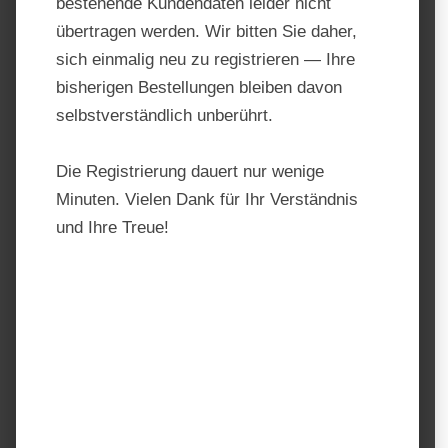
bestehende Kundendaten leider nicht
übertragen werden. Wir bitten Sie daher,
sich einmalig neu zu registrieren — Ihre
bisherigen Bestellungen bleiben davon
selbstverständlich unberührt.
Die Registrierung dauert nur wenige
Minuten. Vielen Dank für Ihr Verständnis
und Ihre Treue!
Ringisolator für T-Post – 25
Stück
Produktnummer:
441180
Hersteller:
AKO – Weidezaun