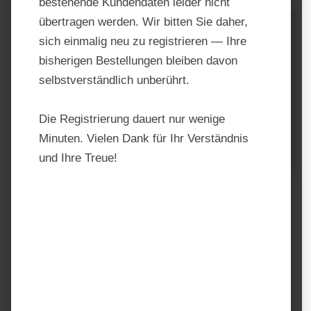
bestehende Kundendaten leider nicht
übertragen werden. Wir bitten Sie daher,
sich einmalig neu zu registrieren — Ihre
bisherigen Bestellungen bleiben davon
selbstverständlich unberührt.
Die Registrierung dauert nur wenige
Minuten. Vielen Dank für Ihr Verständnis
und Ihre Treue!
Pavo BasicPlus
Produktnummer:
PAV 05311
Hersteller:
Pavo
Regulärer Preis:
18,99 €