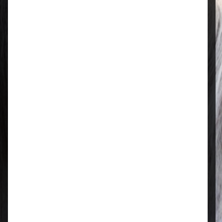
Mo–Fr: 08:00 – 17:00 Uhr | Sa: 09:00
– 13:00 Uhr
Regional & persönlich
Ihr Fachhandel vor Ort – zuverlässig,
nah und mit echter Leidenschaft für
Tierfutter.
Qualität, die überzeugt