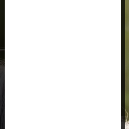
Alles für Ihr Tier
Schnelle Lieferung
Montags bis 18 Uhr bestellt, noch in
der selben Woche bis Samstag
geliefert.
Öffnungszeiten