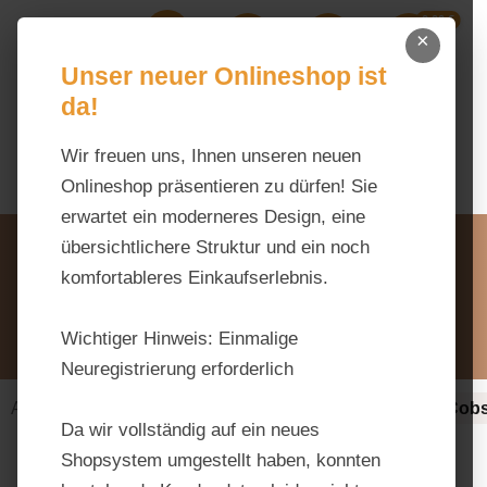
0,00 €
Zum Hauptinhalt springen
×
Ihr Warenk
Du hast 0 Produkte auf dem M
Unser neuer Onlineshop ist
da!
Wir freuen uns, Ihnen unseren neuen
Onlineshop präsentieren zu dürfen! Sie
erwartet ein moderneres Design, eine
Unsere Vorteile
übersichtlichere Struktur und ein noch
Beratung via WhatsApp:
komfortableres Einkaufserlebnis.
0176 / 99 66 31 80
Schreiben Sie uns:
Wichtiger Hinweis:
Einmalige
info@tierfutter-fischer.de
Neuregistrierung erforderlich
Alles fürs Pferd
Kraftfutter & Müsli
Pellets & Cob
Da wir vollständig auf ein neues
Shopsystem umgestellt haben, konnten
Bildergalerie überspringen