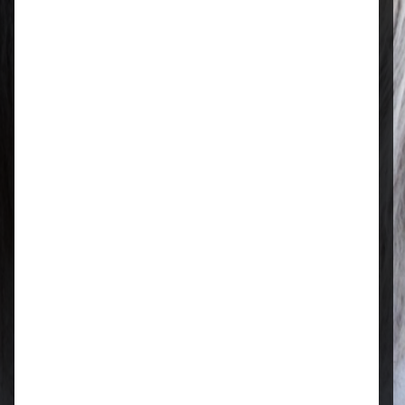
– 13:00 Uhr
Regional & persönlich
Ihr Fachhandel vor Ort – zuverlässig,
nah und mit echter Leidenschaft für
Tierfutter.
Qualität, die überzeugt
Ausgewählte Futtermittel und Zubehör