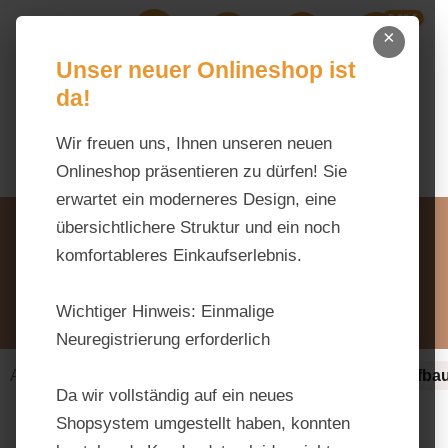
0,00 €
Zum Hauptinhalt springen
×
Ihr Warenk
Du hast 0 Produkte auf dem M
Unser neuer Onlineshop ist
da!
Wir freuen uns, Ihnen unseren neuen
Onlineshop präsentieren zu dürfen! Sie
erwartet ein moderneres Design, eine
Unsere Vorteile
übersichtlichere Struktur und ein noch
Beratung via WhatsApp:
komfortableres Einkaufserlebnis.
0176 / 99 66 31 80
Schreiben Sie uns:
Wichtiger Hinweis:
Einmalige
info@tierfutter-fischer.de
Neuregistrierung erforderlich
Alles fürs Pferd
Ergänzungsfuttermittel-alt
Aufbau
Da wir vollständig auf ein neues
Shopsystem umgestellt haben, konnten
Bildergalerie überspringen