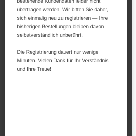
bestehende Kundendaten leider nicht
übertragen werden. Wir bitten Sie daher,
sich einmalig neu zu registrieren — Ihre
bisherigen Bestellungen bleiben davon
selbstverständlich unberührt.
Die Registrierung dauert nur wenige
Minuten. Vielen Dank für Ihr Verständnis
und Ihre Treue!
Nösenberger
Muskelkonzentrat
Produktnummer:
215931
Hersteller:
Nösenberger
Regulärer Preis:
29,90 €
Preise inkl. MwSt. zzgl. Versandkosten