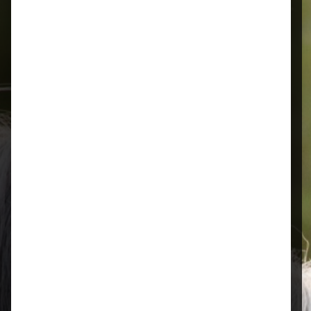
Alles für Ihr Tier
Schnelle Lieferung
Montags bis 18 Uhr bestellt, noch in
der selben Woche bis Samstag
geliefert.
Öffnungszeiten
Mo–Fr: 08:00 – 17:00 Uhr | Sa: 09:00