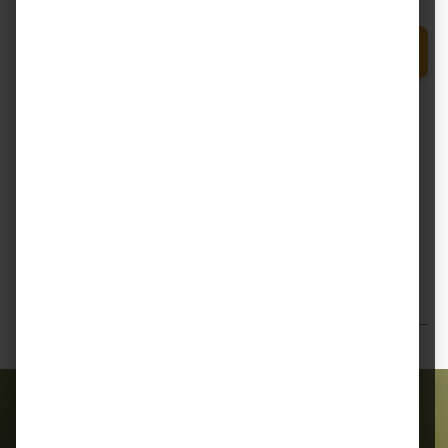
Produkt Anzahl: Gib den gewünschten Wert e
In den Warenkorb
Zum Merkzettel hinzufügen
Beschreibung
Leinkonzentrat mit Aminosäuren und Löwenzahnkraut
Das Muskelkonzentrat von Nösenberger wurde
speziell für spor…
Mehr
Bewertungen