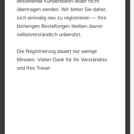
bestehende Kundendaten leider nicht
übertragen werden. Wir bitten Sie daher,
sich einmalig neu zu registrieren — Ihre
bisherigen Bestellungen bleiben davon
selbstverständlich unberührt.
Die Registrierung dauert nur wenige
Minuten. Vielen Dank für Ihr Verständnis
und Ihre Treue!
Nösenberger Leinkonzentrat
Produktnummer:
TF10032
Hersteller:
Nösenberger
Regulärer Preis:
21,90 €