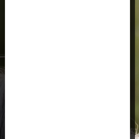
Alles für Ihr Tier
Schnelle Lieferung
Montags bis 18 Uhr bestellt, noch in
der selben Woche bis Samstag
geliefert.