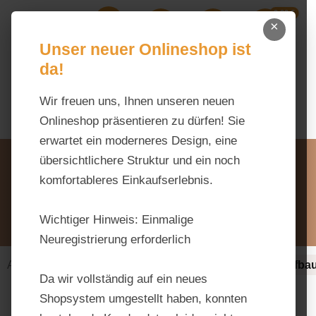
0,00 €
Zum Hauptinhalt springen
×
Ihr Warenk
Du hast 0 Produkte auf dem M
Unser neuer Onlineshop ist
da!
Wir freuen uns, Ihnen unseren neuen
Onlineshop präsentieren zu dürfen! Sie
erwartet ein moderneres Design, eine
Unsere Vorteile
übersichtlichere Struktur und ein noch
Beratung via WhatsApp:
komfortableres Einkaufserlebnis.
0176 / 99 66 31 80
Schreiben Sie uns:
Wichtiger Hinweis:
Einmalige
info@tierfutter-fischer.de
Neuregistrierung erforderlich
Alles fürs Pferd
Ergänzungsfuttermittel-alt
Aufbau
Da wir vollständig auf ein neues
Shopsystem umgestellt haben, konnten
Bildergalerie überspringen