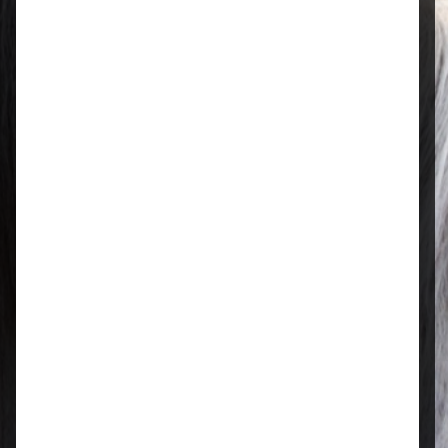
Öffnungszeiten
Mo–Fr: 08:00 – 17:00 Uhr | Sa: 09:00
– 13:00 Uhr
Regional & persönlich
Ihr Fachhandel vor Ort – zuverlässig,
nah und mit echter Leidenschaft für
Tierfutter.