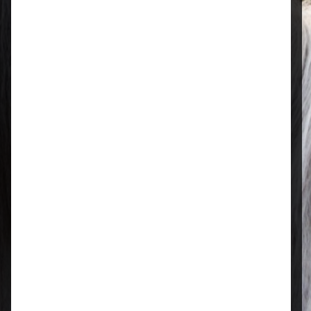
Öffnungszeiten
Mo–Fr: 08:00 – 17:00 Uhr | Sa: 09:00
– 13:00 Uhr
Regional & persönlich
Ihr Fachhandel vor Ort – zuverlässig,
nah und mit echter Leidenschaft für
Tierfutter.