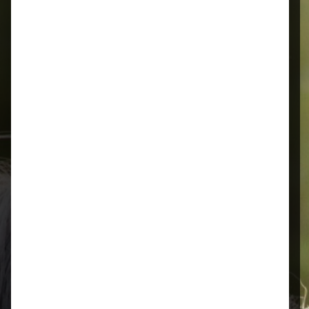
Alles für Ihr Tier
Schnelle Lieferung
Montags bis 18 Uhr bestellt, noch in
der selben Woche bis Samstag
geliefert.