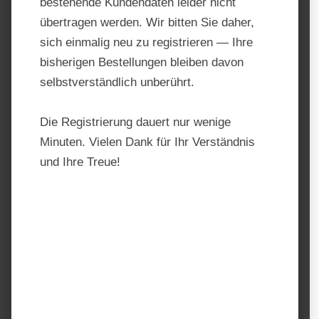
bestehende Kundendaten leider nicht
übertragen werden. Wir bitten Sie daher,
sich einmalig neu zu registrieren — Ihre
bisherigen Bestellungen bleiben davon
selbstverständlich unberührt.
Die Registrierung dauert nur wenige
Minuten. Vielen Dank für Ihr Verständnis
und Ihre Treue!
Nösenberger Ingwer
Produktnummer:
202327.2
Hersteller:
Nösenberger
Regulärer Preis:
31,90 €
Preise inkl. MwSt. zzgl. Versandkosten
auswählen
Einheit