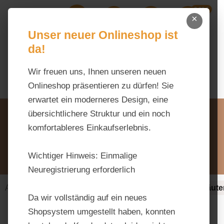
0,00 €
Zum Hauptinhalt springen
×
Ihr Warenk
Du hast 0 Produkte auf dem M
Unser neuer Onlineshop ist
da!
Wir freuen uns, Ihnen unseren neuen
Onlineshop präsentieren zu dürfen! Sie
erwartet ein moderneres Design, eine
Unsere Vorteile
übersichtlichere Struktur und ein noch
Beratung via WhatsApp:
komfortableres Einkaufserlebnis.
0176 / 99 66 31 80
Schreiben Sie uns:
Wichtiger Hinweis:
Einmalige
info@tierfutter-fischer.de
Neuregistrierung erforderlich
Alles fürs Pferd
Ergänzungsfuttermittel-alt
Kräute
Da wir vollständig auf ein neues
Shopsystem umgestellt haben, konnten
Bildergalerie überspringen