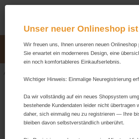
m Hauptinhalt springen
Zur Suche springen
Zur Hauptnavigation springen
Unser neuer Onlineshop ist
Unsere Vorteile
Wir freuen uns, Ihnen unseren neuen Onlineshop 
Beratung via WhatsApp:
0176 / 99 66 31 80
Sie erwartet ein moderneres Design, eine übersich
ein noch komfortableres Einkaufserlebnis.
Alles fürs Pferd
Futtermittel
Einzelfuttermittel
Wichtiger Hinweis:
Einmalige Neuregistrierung erf
Bildergalerie überspringen
Da wir vollständig auf ein neues Shopsystem umg
bestehende Kundendaten leider nicht übertragen w
daher, sich einmalig neu zu registrieren — Ihre b
bleiben davon selbstverständlich unberührt.