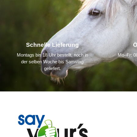
Schnelle Lieferung
Ö
Montags bis 18 Uhr bestellt, noch in
Mo–Fr: 08
der selben Woche bis Samstag
geliefert.