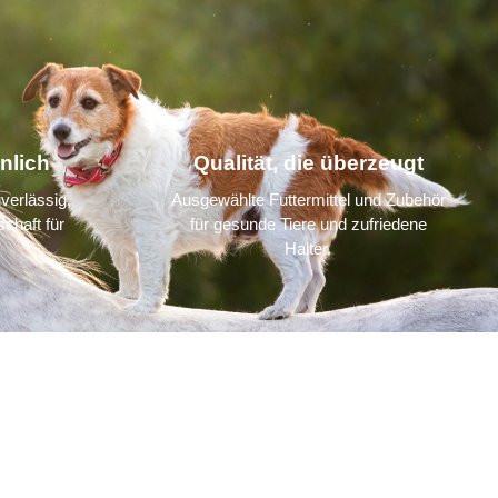
nlich
Qualität, die überzeugt
verlässig,
Ausgewählte Futtermittel und Zubehör
chaft für
für gesunde Tiere und zufriedene
Halter.