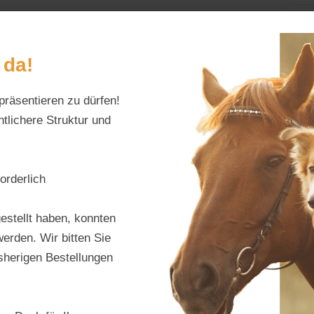
Home
Alles fürs Pf
 da!
präsentieren zu dürfen!
Schreiben Sie uns:
Öffnungszeiten:
info@tierfutter-fischer.de
Mo–Fr: 9–18 Uhr · S
tlichere Struktur und
orderlich
Nöse
estellt haben, konnten
erden. Wir bitten Sie
Produktnu
isherigen Bestellungen
Hersteller:
N
Regulärer Pr
15,50 