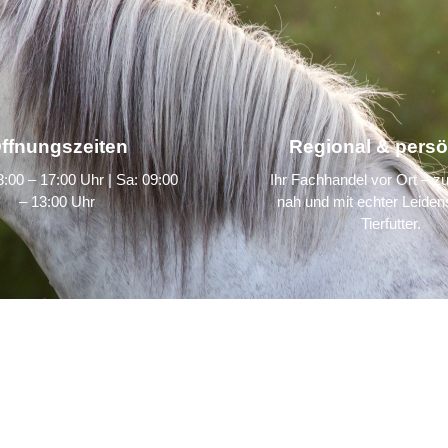
ffnungszeiten
Regional & persö
:00 – 17:00 Uhr | Sa: 09:00
Ihr Fachhandel vor Ort – zu
– 13:00 Uhr
nah und mit echter Leidens
Tierfutter.