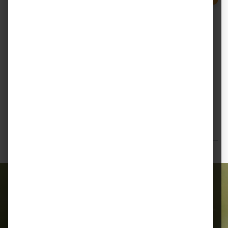
Sack
Zum Merkzettel hinzufügen
Beschreibung
Marstall Wiesen-Cobs – Hochwertiger Heuersatz aus
dem Allgäuer Hochland Marstall Wiesen-Cobs
bestehen zu 100 % aus hochwer…
Mehr
Bewertungen
Alles für Ihr Tier