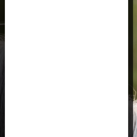
Schnelle Lieferung
Montags bis 18 Uhr bestellt, noch in
der selben Woche bis Samstag
geliefert.
Öffnungszeiten
Mo–Fr: 08:00 – 17:00 Uhr | Sa: 09:00
– 13:00 Uhr