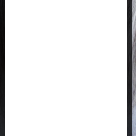
Regional & persönlich
Ihr Fachhandel vor Ort – zuverlässig,
nah und mit echter Leidenschaft für
Tierfutter.
Qualität, die überzeugt
Ausgewählte Futtermittel und Zubehör
für gesunde Tiere und zufriedene
Halter.