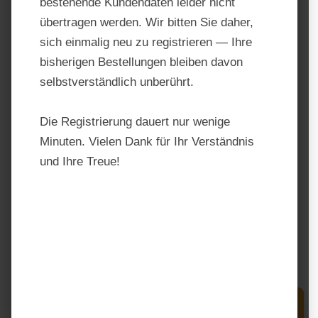
bestehende Kundendaten leider nicht
übertragen werden. Wir bitten Sie daher,
sich einmalig neu zu registrieren — Ihre
bisherigen Bestellungen bleiben davon
selbstverständlich unberührt.
Die Registrierung dauert nur wenige
Minuten. Vielen Dank für Ihr Verständnis
Marstall Wiesen-Cobs
und Ihre Treue!
Produktnummer:
MA1022
Hersteller:
Marstall
Regulärer Preis:
21,60 €
Preise inkl. MwSt. zzgl. Versandkosten
Produkt Anzahl: Gib den gewünschten Wert e
In den Warenkorb