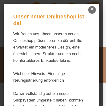
0,00 €
Zum Hauptinhalt springen
×
Ihr Warenk
Du hast 0 Produkte auf dem M
Unser neuer Onlineshop ist
da!
Wir freuen uns, Ihnen unseren neuen
Onlineshop präsentieren zu dürfen! Sie
erwartet ein moderneres Design, eine
Unsere Vorteile
übersichtlichere Struktur und ein noch
Beratung via WhatsApp:
komfortableres Einkaufserlebnis.
0176 / 99 66 31 80
Schreiben Sie uns:
Wichtiger Hinweis:
Einmalige
info@tierfutter-fischer.de
Neuregistrierung erforderlich
Da wir vollständig auf ein neues
Bildergalerie überspringen
Shopsystem umgestellt haben, konnten