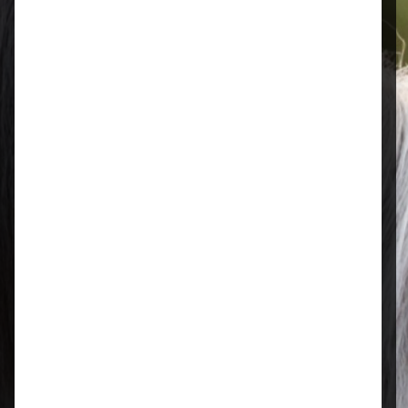
Öffnungszeiten
Mo–Fr: 08:00 – 17:00 Uhr | Sa: 09:00
– 13:00 Uhr
Regional & persönlich
Ihr Fachhandel vor Ort – zuverlässig,
nah und mit echter Leidenschaft für
Tierfutter.