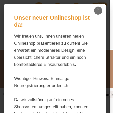
0,00 €
Zum Hauptinhalt springen
×
Ihr Warenk
Du hast 0 Produkte auf dem M
Unser neuer Onlineshop ist
da!
Wir freuen uns, Ihnen unseren neuen
Onlineshop präsentieren zu dürfen! Sie
erwartet ein moderneres Design, eine
Unsere Vorteile
übersichtlichere Struktur und ein noch
Beratung via WhatsApp:
komfortableres Einkaufserlebnis.
0176 / 99 66 31 80
Schreiben Sie uns:
Wichtiger Hinweis:
Einmalige
info@tierfutter-fischer.de
Neuregistrierung erforderlich
Alles fürs Pferd
Ergänzungsfuttermittel-alt
Vitami
Da wir vollständig auf ein neues
Shopsystem umgestellt haben, konnten
Bildergalerie überspringen