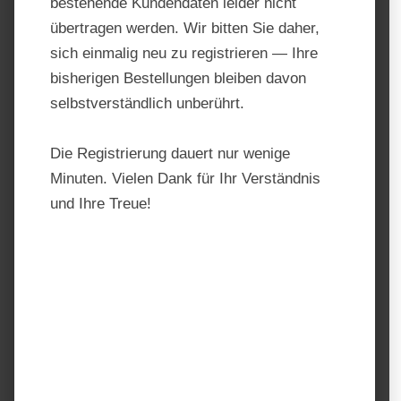
bestehende Kundendaten leider nicht
übertragen werden. Wir bitten Sie daher,
sich einmalig neu zu registrieren — Ihre
bisherigen Bestellungen bleiben davon
selbstverständlich unberührt.
Die Registrierung dauert nur wenige
Minuten. Vielen Dank für Ihr Verständnis
und Ihre Treue!
Marstall Weide-Riegel
Produktnummer:
MA01850-1
Hersteller:
Marstall
Regulärer Preis:
33,20 €