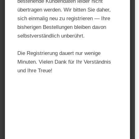
bestehende Kundendaten leider nicht
übertragen werden. Wir bitten Sie daher,
sich einmalig neu zu registrieren — Ihre
bisherigen Bestellungen bleiben davon
selbstverständlich unberührt.
Die Registrierung dauert nur wenige
Minuten. Vielen Dank für Ihr Verständnis
und Ihre Treue!
Marstall Magnesium
Produktnummer:
MA1053 3kg
Hersteller:
Marstall
Regulärer Preis:
74,25 €