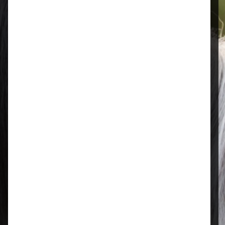
Öffnungszeiten
Mo–Fr: 08:00 – 17:00 Uhr | Sa: 09:00
– 13:00 Uhr
Regional & persönlich
Ihr Fachhandel vor Ort – zuverlässig,
nah und mit echter Leidenschaft für
Tierfutter.