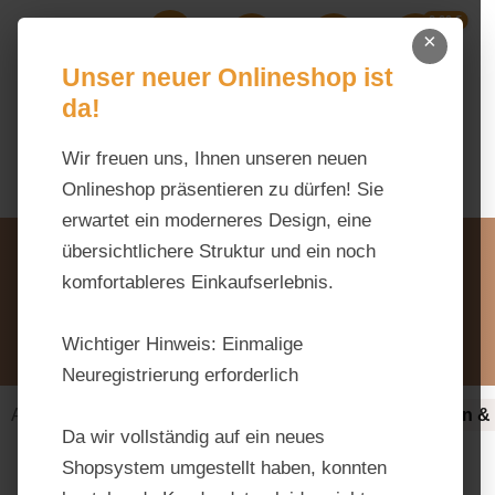
0,00 €
Zum Hauptinhalt springen
×
Ihr Warenk
Du hast 0 Produkte auf dem M
Unser neuer Onlineshop ist
da!
Wir freuen uns, Ihnen unseren neuen
Onlineshop präsentieren zu dürfen! Sie
erwartet ein moderneres Design, eine
Unsere Vorteile
übersichtlichere Struktur und ein noch
Beratung via WhatsApp:
komfortableres Einkaufserlebnis.
0176 / 99 66 31 80
Schreiben Sie uns:
Wichtiger Hinweis:
Einmalige
info@tierfutter-fischer.de
Neuregistrierung erforderlich
Alles fürs Pferd
Ergänzungsfuttermittel
Nerven &
Da wir vollständig auf ein neues
Shopsystem umgestellt haben, konnten
Bildergalerie überspringen