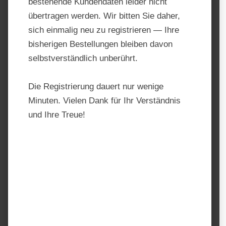
bestehende Kundendaten leider nicht
übertragen werden. Wir bitten Sie daher,
sich einmalig neu zu registrieren — Ihre
bisherigen Bestellungen bleiben davon
selbstverständlich unberührt.
Die Registrierung dauert nur wenige
Minuten. Vielen Dank für Ihr Verständnis
und Ihre Treue!
Marstall Elektrolyte
Produktnummer:
MA210715
Hersteller:
Marstall
Regulärer Preis:
62,90 €