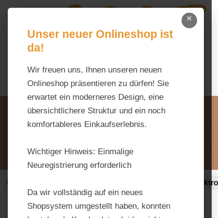
0,00 €
Zum Hauptinhalt springen
×
Ihr Warenk
Du hast 0 Produkte auf dem M
Unser neuer Onlineshop ist
da!
Wir freuen uns, Ihnen unseren neuen
Onlineshop präsentieren zu dürfen! Sie
erwartet ein moderneres Design, eine
Unsere Vorteile
übersichtlichere Struktur und ein noch
Beratung via WhatsApp:
komfortableres Einkaufserlebnis.
0176 / 99 66 31 80
Schreiben Sie uns:
Wichtiger Hinweis:
Einmalige
info@tierfutter-fischer.de
Neuregistrierung erforderlich
Alles fürs Pferd
Ergänzungsfuttermittel-alt
Elektro
Da wir vollständig auf ein neues
Shopsystem umgestellt haben, konnten
Bildergalerie überspringen