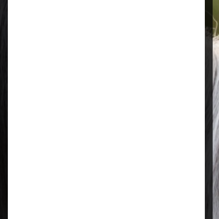
Öffnungszeiten
Mo–Fr: 08:00 – 17:00 Uhr | Sa: 09:00
– 13:00 Uhr
Regional & persönlich
Ihr Fachhandel vor Ort – zuverlässig,
nah und mit echter Leidenschaft für
Tierfutter.