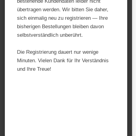
bestehende Kundendaten leider nicht
übertragen werden. Wir bitten Sie daher,
sich einmalig neu zu registrieren — Ihre
bisherigen Bestellungen bleiben davon
selbstverständlich unberührt.
Die Registrierung dauert nur wenige
Minuten. Vielen Dank für Ihr Verständnis
und Ihre Treue!
Marstall Bonus Leinsnack
Produktnummer:
MA210466.1
Hersteller:
Marstall
Regulärer Preis:
35,35 €