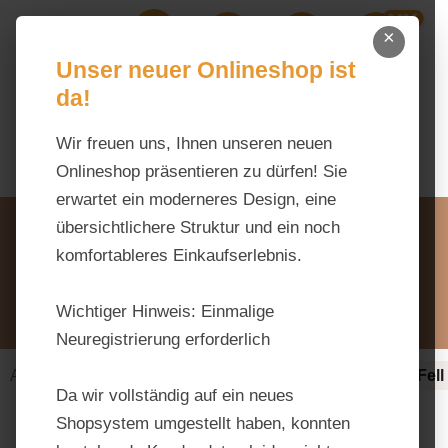
0,00 €
Zum Hauptinhalt springen
×
Ihr Warenk
Du hast 0 Produkte auf dem M
Unser neuer Onlineshop ist
da!
Wir freuen uns, Ihnen unseren neuen
Onlineshop präsentieren zu dürfen! Sie
erwartet ein moderneres Design, eine
Unsere Vorteile
übersichtlichere Struktur und ein noch
Beratung via WhatsApp:
komfortableres Einkaufserlebnis.
0176 / 99 66 31 80
Schreiben Sie uns:
Wichtiger Hinweis:
Einmalige
info@tierfutter-fischer.de
Neuregistrierung erforderlich
Alles fürs Pferd
Ergänzungsfuttermittel
Haut, Fell
Da wir vollständig auf ein neues
Shopsystem umgestellt haben, konnten
Bildergalerie überspringen