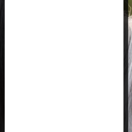
Öffnungszeiten
Mo–Fr: 08:00 – 17:00 Uhr | Sa: 09:00
– 13:00 Uhr
Regional & persönlich
Ihr Fachhandel vor Ort – zuverlässig,
nah und mit echter Leidenschaft für
Tierfutter.