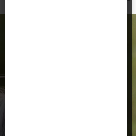
Alles für Ihr Tier
Schnelle Lieferung
Montags bis 18 Uhr bestellt, noch in
der selben Woche bis Samstag
geliefert.