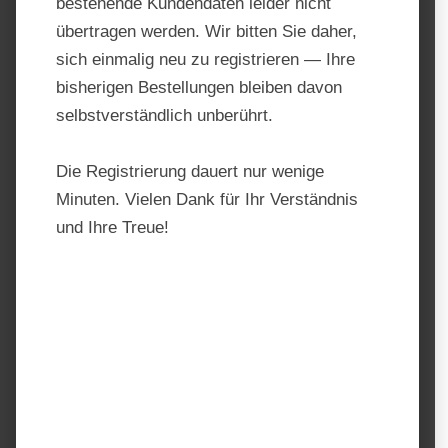
bestehende Kundendaten leider nicht
übertragen werden. Wir bitten Sie daher,
sich einmalig neu zu registrieren — Ihre
bisherigen Bestellungen bleiben davon
selbstverständlich unberührt.
Die Registrierung dauert nur wenige
Minuten. Vielen Dank für Ihr Verständnis
und Ihre Treue!
Marstall Amino-Muskel Plus
Produktnummer:
MA1046 3,5kg
Hersteller:
Marstall
Regulärer Preis:
53,95 €