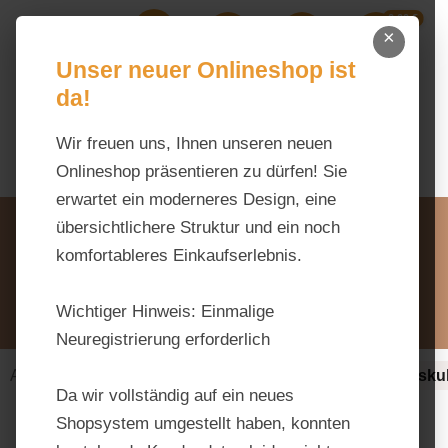
0,00 €
Zum Hauptinhalt springen
×
Ihr Warenk
Du hast 0 Produkte auf dem M
Unser neuer Onlineshop ist
da!
Wir freuen uns, Ihnen unseren neuen
Onlineshop präsentieren zu dürfen! Sie
erwartet ein moderneres Design, eine
Unsere Vorteile
übersichtlichere Struktur und ein noch
Beratung via WhatsApp:
komfortableres Einkaufserlebnis.
0176 / 99 66 31 80
Schreiben Sie uns:
Wichtiger Hinweis:
Einmalige
info@tierfutter-fischer.de
Neuregistrierung erforderlich
Alles fürs Pferd
Ergänzungsfuttermittel-alt
Muskul
Da wir vollständig auf ein neues
Shopsystem umgestellt haben, konnten
Bildergalerie überspringen