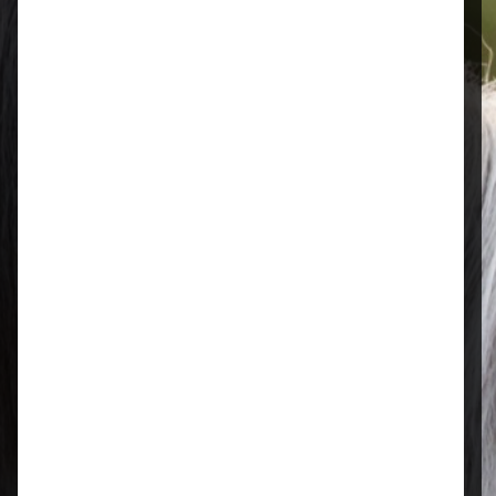
Öffnungszeiten
Mo–Fr: 08:00 – 17:00 Uhr | Sa: 09:00
– 13:00 Uhr
Regional & persönlich
Ihr Fachhandel vor Ort – zuverlässig,
nah und mit echter Leidenschaft für
Tierfutter.