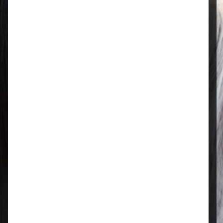
Öffnungszeiten
Mo–Fr: 08:00 – 17:00 Uhr | Sa: 09:00
– 13:00 Uhr
Regional & persönlich
Ihr Fachhandel vor Ort – zuverlässig,
nah und mit echter Leidenschaft für
Tierfutter.