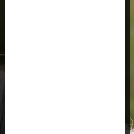
Alles für Ihr Tier
Schnelle Lieferung
Montags bis 18 Uhr bestellt, noch in
der selben Woche bis Samstag
geliefert.