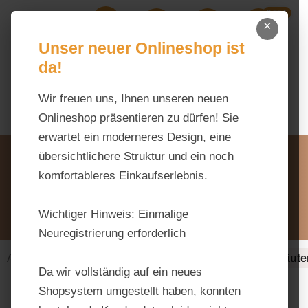
0,00 €
Zum Hauptinhalt springen
×
Ihr Warenk
Du hast 0 Produkte auf dem M
Unser neuer Onlineshop ist
da!
Wir freuen uns, Ihnen unseren neuen
Onlineshop präsentieren zu dürfen! Sie
erwartet ein moderneres Design, eine
Unsere Vorteile
übersichtlichere Struktur und ein noch
Beratung via WhatsApp:
komfortableres Einkaufserlebnis.
0176 / 99 66 31 80
Schreiben Sie uns:
Wichtiger Hinweis:
Einmalige
info@tierfutter-fischer.de
Neuregistrierung erforderlich
Alles fürs Pferd
Ergänzungsfuttermittel-alt
Kräute
Da wir vollständig auf ein neues
Shopsystem umgestellt haben, konnten
Bildergalerie überspringen