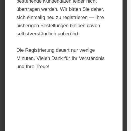
bestehende Kundendaten leider nicht
übertragen werden. Wir bitten Sie daher,
sich einmalig neu zu registrieren — Ihre
bisherigen Bestellungen bleiben davon
selbstverständlich unberührt.
Die Registrierung dauert nur wenige
Minuten. Vielen Dank für Ihr Verständnis
und Ihre Treue!
Lexa Anis
Produktnummer:
201841
Hersteller:
Lexa – Pro Natur
Regulärer Preis:
16,40 €