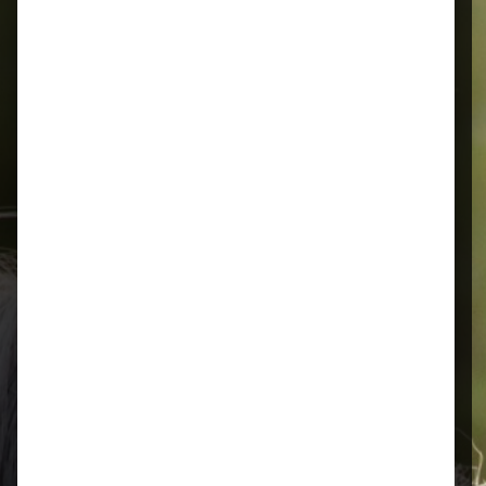
Alles für Ihr Tier
Schnelle Lieferung
Montags bis 18 Uhr bestellt, noch in
der selben Woche bis Samstag
geliefert.