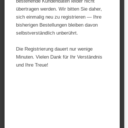
bestehende Kundendaten leider nicht
übertragen werden. Wir bitten Sie daher,
sich einmalig neu zu registrieren — Ihre
bisherigen Bestellungen bleiben davon
selbstverständlich unberührt.
Die Registrierung dauert nur wenige
Minuten. Vielen Dank für Ihr Verständnis
und Ihre Treue!
Leinsamenöl von Lexa
Produktnummer:
LEX201750 5l
Hersteller:
Lexa – Pro Natur
Regulärer Preis:
27,70 €
Preise inkl. MwSt. zzgl. Versandkosten
auswählen
Einheit