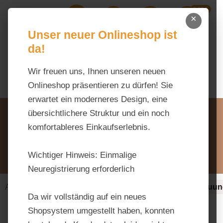
0,00 €
Zum Hauptinhalt springen
×
Ihr Warenk
Du hast 0 Produkte auf dem M
Unser neuer Onlineshop ist
da!
Wir freuen uns, Ihnen unseren neuen
Onlineshop präsentieren zu dürfen! Sie
erwartet ein moderneres Design, eine
Unsere Vorteile
übersichtlichere Struktur und ein noch
Beratung via WhatsApp:
komfortableres Einkaufserlebnis.
0176 / 99 66 31 80
Schreiben Sie uns:
Wichtiger Hinweis:
Einmalige
info@tierfutter-fischer.de
Neuregistrierung erforderlich
Alles fürs Pferd
Ergänzungsfuttermittel
Verdauun
Da wir vollständig auf ein neues
Shopsystem umgestellt haben, konnten
Bildergalerie überspringen