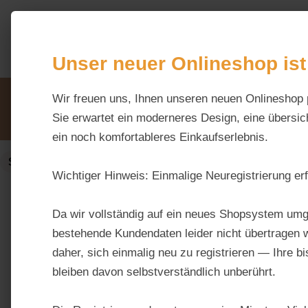
m Hauptinhalt springen
Zur Suche springen
Zur Hauptnavigation springen
Unser neuer Onlineshop ist
Unsere Vorteile
Wir freuen uns, Ihnen unseren neuen Onlineshop 
Beratung via WhatsApp:
0176 / 99 66 31 80
Sie erwartet ein moderneres Design, eine übersich
ein noch komfortableres Einkaufserlebnis.
Stall & Weide
Wichtiger Hinweis:
Einmalige Neuregistrierung erf
Bildergalerie überspringen
Da wir vollständig auf ein neues Shopsystem umg
bestehende Kundendaten leider nicht übertragen w
daher, sich einmalig neu zu registrieren — Ihre b
bleiben davon selbstverständlich unberührt.