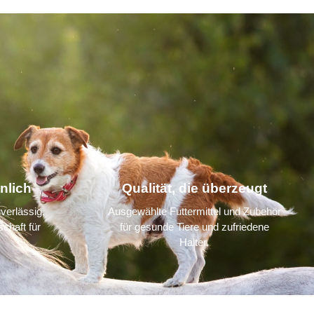
nlich
Qualität, die überzeugt
verlässig,
Ausgewählte Futtermittel und Zubehör
chaft für
für gesunde Tiere und zufriedene
Halter.