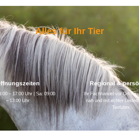
Alles für Ihr Tier
ffnungszeiten
Regional & persö
:00 – 17:00 Uhr | Sa: 09:00
Ihr Fachhandel vor Ort – zu
– 13:00 Uhr
nah und mit echter Leidens
Tierfutter.