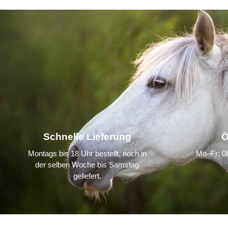
Schnelle Lieferung
Ö
Montags bis 18 Uhr bestellt, noch in
Mo–Fr: 08
der selben Woche bis Samstag
geliefert.