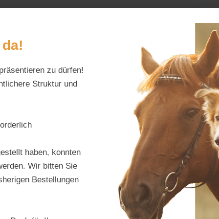
Home
Alles fürs Pf
 da!
präsentieren zu dürfen!
Schreiben Sie uns:
Öffnungszeiten:
info@tierfutter-fischer.de
Mo–Fr: 9–18 Uhr · S
tlichere Struktur und
orderlich
Kerbl
estellt haben, konnten
Wärm
erden. Wir bitten Sie
isherigen Bestellungen
Produktnu
Hersteller:
A