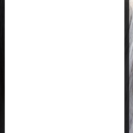
Öffnungszeiten
Mo–Fr: 08:00 – 17:00 Uhr | Sa: 09:00
– 13:00 Uhr
Regional & persönlich
Ihr Fachhandel vor Ort – zuverlässig,
nah und mit echter Leidenschaft für
Tierfutter.