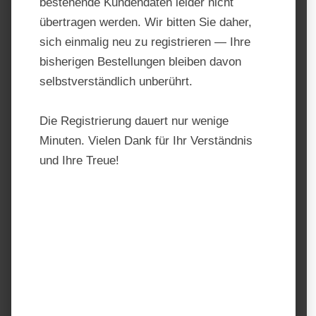
bestehende Kundendaten leider nicht
übertragen werden. Wir bitten Sie daher,
sich einmalig neu zu registrieren — Ihre
bisherigen Bestellungen bleiben davon
selbstverständlich unberührt.
Die Registrierung dauert nur wenige
Minuten. Vielen Dank für Ihr Verständnis
und Ihre Treue!
Josera Joker Mineral
Produktnummer:
205312
Hersteller:
Josera
Regulärer Preis:
34,99 €