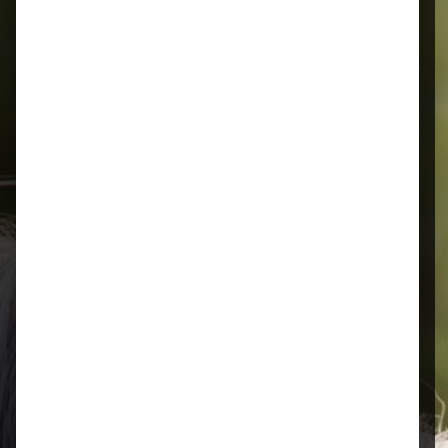
Alles für Ihr Tier
Schnelle Lieferung
Montags bis 18 Uhr bestellt, noch in
der selben Woche bis Samstag
geliefert.