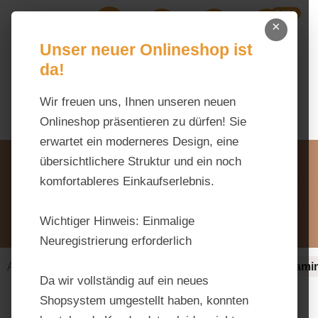
0,00 €
Zum Hauptinhalt springen
×
Ihr Warenk
Du hast 0 Produkte auf dem M
Unser neuer Onlineshop ist
da!
Wir freuen uns, Ihnen unseren neuen
Onlineshop präsentieren zu dürfen! Sie
erwartet ein moderneres Design, eine
Unsere Vorteile
übersichtlichere Struktur und ein noch
Beratung via WhatsApp:
komfortableres Einkaufserlebnis.
0176 / 99 66 31 80
Schreiben Sie uns:
Wichtiger Hinweis:
Einmalige
info@tierfutter-fischer.de
Neuregistrierung erforderlich
Alles fürs Pferd
Ergänzungsfuttermittel-alt
Vitami
Da wir vollständig auf ein neues
Shopsystem umgestellt haben, konnten
Bildergalerie überspringen