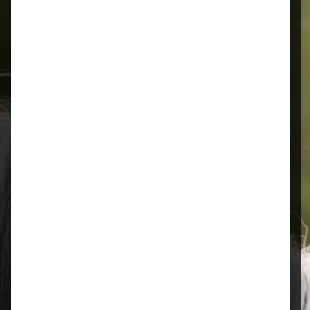
Schnelle Lieferung
Montags bis 18 Uhr bestellt, noch in
der selben Woche bis Samstag
geliefert.
Öffnungszeiten
Mo–Fr: 08:00 – 17:00 Uhr | Sa: 09:00
– 13:00 Uhr