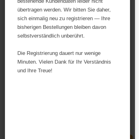
bestehende Kundendaten leider nicht
übertragen werden. Wir bitten Sie daher,
sich einmalig neu zu registrieren — Ihre
bisherigen Bestellungen bleiben davon
selbstverständlich unberührt.
Die Registrierung dauert nur wenige
Minuten. Vielen Dank für Ihr Verständnis
und Ihre Treue!
Josera Fohlen & Stute
Produktnummer:
205308
Hersteller:
Josera
Regulärer Preis:
29,99 €
Preise inkl. MwSt. zzgl. Versandkosten