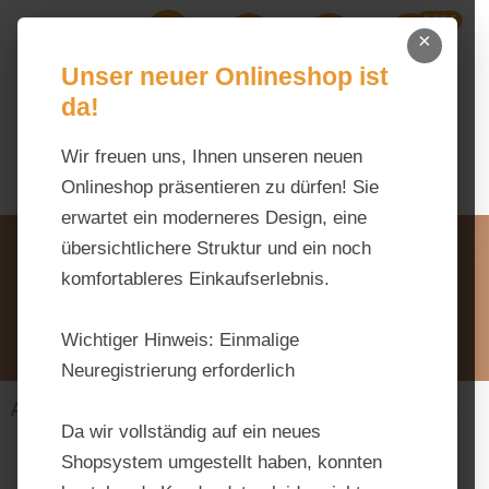
0,00 €
Zum Hauptinhalt springen
×
Ihr Warenk
Du hast 0 Produkte auf dem M
Unser neuer Onlineshop ist
da!
Wir freuen uns, Ihnen unseren neuen
Onlineshop präsentieren zu dürfen! Sie
erwartet ein moderneres Design, eine
Unsere Vorteile
übersichtlichere Struktur und ein noch
Beratung via WhatsApp:
komfortableres Einkaufserlebnis.
0176 / 99 66 31 80
Schreiben Sie uns:
Wichtiger Hinweis:
Einmalige
info@tierfutter-fischer.de
Neuregistrierung erforderlich
Alles fürs Pferd
Futtermittel
Zucht & Fohlen
Da wir vollständig auf ein neues
Shopsystem umgestellt haben, konnten
Bildergalerie überspringen