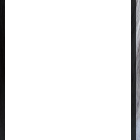
Regional & persönlich
Ihr Fachhandel vor Ort – zuverlässig,
nah und mit echter Leidenschaft für
Tierfutter.
Qualität, die überzeugt
Ausgewählte Futtermittel und Zubehör
für gesunde Tiere und zufriedene