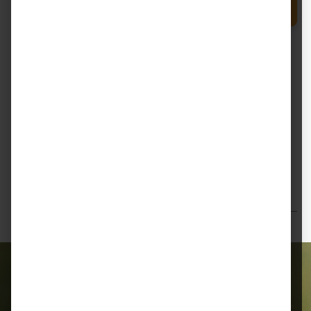
Produkt Anzahl: Gib den gewünschten Wert e
In den Warenkorb
Sack
Zum Merkzettel hinzufügen
Beschreibung
Josera Fohlen & Stute – Zuchtmüsli für optimales
Wachstum und beste Kondition Josera Fohlen & Stute
ist ein hochwert…
Mehr
Bewertungen
Alles für Ihr Tier