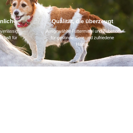
nlich
Qualität, die überzeugt
verlässig,
Ausgewählte Futtermittel und Zubehör
chaft für
für gesunde Tiere und zufriedene
Halter.