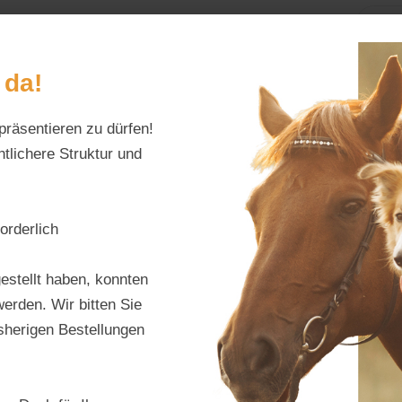
Home
Alles fürs Pf
 da!
präsentieren zu dürfen!
Schreiben Sie uns:
Öffnungszeiten:
info@tierfutter-fischer.de
Mo–Fr: 9–18 Uhr · S
tlichere Struktur und
orderlich
Hube
estellt haben, konnten
erden. Wir bitten Sie
Produktnu
isherigen Bestellungen
Hersteller:
H
Regulärer Pr
46,95 