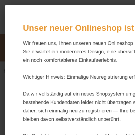
m Hauptinhalt springen
Zur Suche springen
Zur Hauptnavigation springen
Unser neuer Onlineshop ist
Unsere Vorteile
Wir freuen uns, Ihnen unseren neuen Onlineshop 
Beratung via WhatsApp:
0176 / 99 66 31 80
Sie erwartet ein moderneres Design, eine übersich
ein noch komfortableres Einkaufserlebnis.
Haus & Hoftiere
Hunde
Wichtiger Hinweis:
Einmalige Neuregistrierung erf
Bildergalerie überspringen
Da wir vollständig auf ein neues Shopsystem umg
bestehende Kundendaten leider nicht übertragen w
daher, sich einmalig neu zu registrieren — Ihre b
bleiben davon selbstverständlich unberührt.