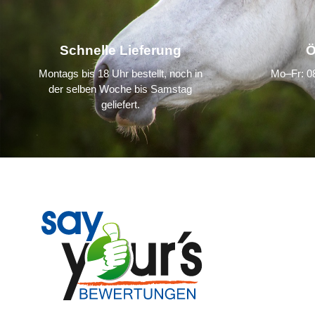
Schnelle Lieferung
Ö
Montags bis 18 Uhr bestellt, noch in
Mo–Fr: 08
der selben Woche bis Samstag
geliefert.