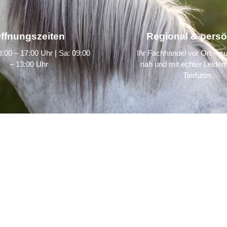
ffnungszeiten
Regional & persö
:00 – 17:00 Uhr | Sa: 09:00
Ihr Fachhandel vor Ort – zu
– 13:00 Uhr
nah und mit echter Leidens
Tierfutter.