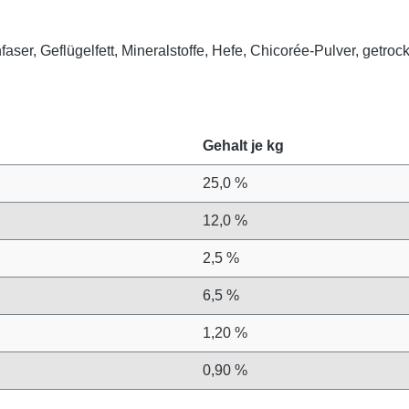
faser, Geflügelfett, Mineralstoffe, Hefe, Chicorée-Pulver, get
Gehalt je kg
25,0 %
12,0 %
2,5 %
6,5 %
1,20 %
0,90 %